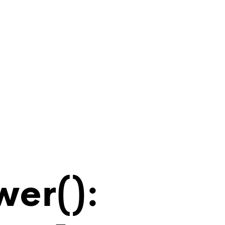
wer():