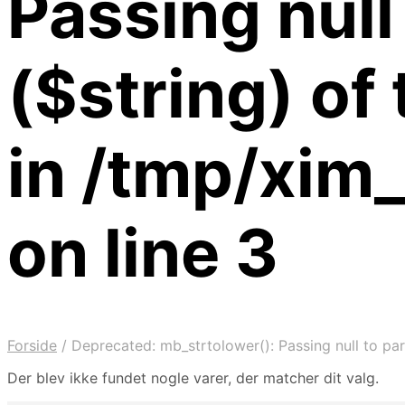
Passing null
($string) of
in /tmp/xi
on line 3
Forside
/
Deprecated: mb_strtolower(): Passing null to pa
Der blev ikke fundet nogle varer, der matcher dit valg.