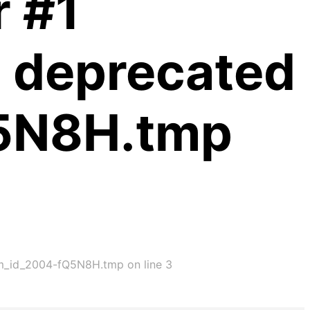
r #1
is deprecated
Q5N8H.tmp
xim_id_2004-fQ5N8H.tmp on line 3