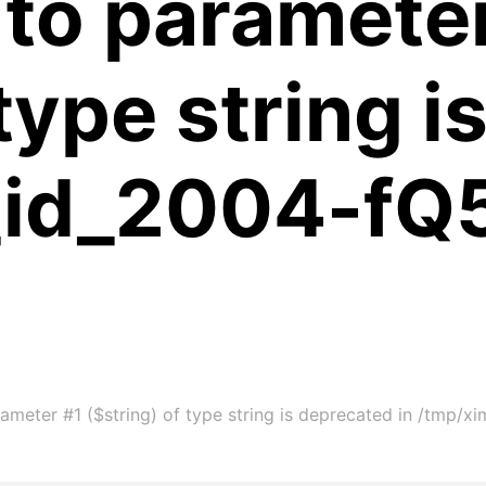
 to paramete
 type string 
m_id_2004-f
rameter #1 ($string) of type string is deprecated in /tmp/