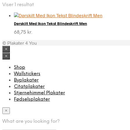
Viser 1 resultat
Dørskilt Med Ikon Tekst Blindeskrift Men
68,75
kr.
© Plakater 4 You
×
×
Shop
Wallstickers
Byplakater
Citatplakater
Stjernehimmel Plakater
Fødselsplakater
×
What are you looking for?