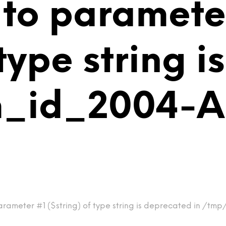
 to paramete
 type string 
m_id_2004-
arameter #1 ($string) of type string is deprecated in /t