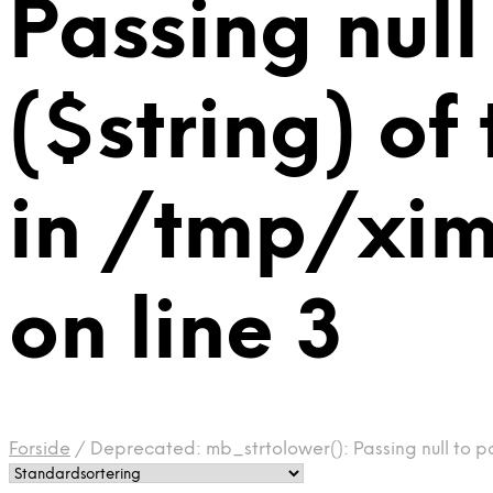
Passing null
($string) of
in /tmp/xi
on line 3
Forside
/
Deprecated: mb_strtolower(): Passing null to p