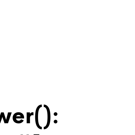
wer():