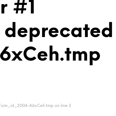
r #1
is deprecated
A6xCeh.tmp
mp/xim_id_2004-A6xCeh.tmp on line 3