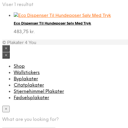
Viser 1 resultat
Eco Dispenser Til Hundeposer Sølv Med Tryk
483,75
kr.
© Plakater 4 You
×
×
Shop
Wallstickers
Byplakater
Citatplakater
Stjernehimmel Plakater
Fødselsplakater
×
What are you looking for?