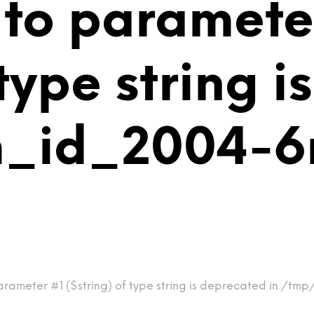
 to paramete
 type string 
m_id_2004-6
arameter #1 ($string) of type string is deprecated in /tm