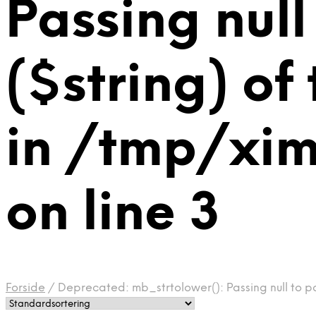
Passing null
($string) of
in /tmp/xi
on line 3
Forside
/
Deprecated: mb_strtolower(): Passing null to p