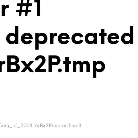
r #1
is deprecated
rBx2P.tmp
p/xim_id_2004-6rBx2P.tmp on line 3