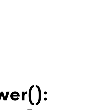
wer():