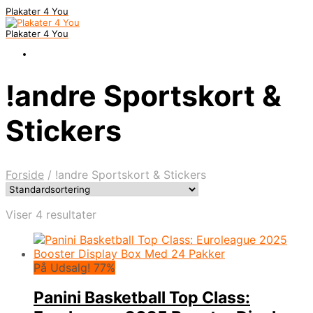
Plakater 4 You
Plakater 4 You
!andre Sportskort &
Stickers
Forside
/
!andre Sportskort & Stickers
Viser 4 resultater
På Udsalg! 77%
Panini Basketball Top Class: