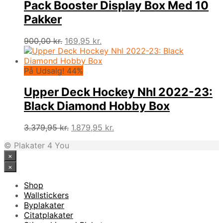
Pack Booster Display Box Med 10
Pakker
Den
Den
900,00
kr.
169,95
kr.
oprindelige
aktuelle
pris
pris
var:
er:
På Udsalg! 44%
900,00 kr..
169,95 kr..
Upper Deck Hockey Nhl 2022-23:
Black Diamond Hobby Box
Den
Den
3.379,95
kr.
1.879,95
kr.
oprindelige
aktuelle
© Plakater 4 You
pris
pris
×
var:
er:
3.379,95 kr..
1.879,95 kr..
×
Shop
Wallstickers
Byplakater
Citatplakater