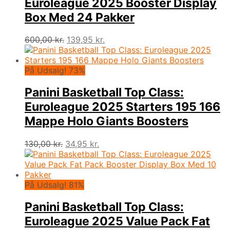
Euroleague 2025 Booster Display
Box Med 24 Pakker
Den
Den
600,00
kr.
139,95
kr.
oprindelige
aktuelle
pris
pris
var:
er:
På Udsalg! 73%
600,00 kr..
139,95 kr..
Panini Basketball Top Class:
Euroleague 2025 Starters 195 166
Mappe Holo Giants Boosters
Den
Den
130,00
kr.
34,95
kr.
oprindelige
aktuelle
pris
pris
var:
er:
130,00 kr..
34,95 kr..
På Udsalg! 81%
Panini Basketball Top Class:
Euroleague 2025 Value Pack Fat