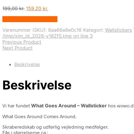
Den
Den
199,00
kr.
159,20
kr.
oprindelige
aktuelle
På Udsalg hos Wowo.dk
pris
pris
var:
er:
Varenummer (SKU):
8aa66e8e0c16
Kategori:
Wallstickers
199,00 kr..
159,20 kr..
/tmp/xim_id_2026-y18ZfS.tmp on line 3
Previous Product
Next Product
Beskrivelse
Beskrivelse
Vi har fundet
What Goes Around – Wallsticker
hos wowo.dk
What Goes Around Comes Around.
Skraberedskab og udførlig vejledning medfølger.
Fås i størrelserne ca.: