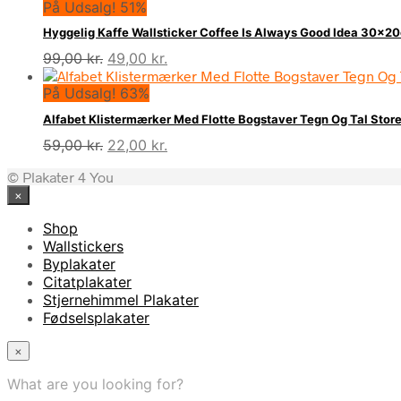
På Udsalg! 51%
pris
pris
var:
er:
Hyggelig Kaffe Wallsticker Coffee Is Always Good Idea 30x2
99,00 kr..
49,00 kr..
Den
Den
99,00
kr.
49,00
kr.
oprindelige
aktuelle
På Udsalg! 63%
pris
pris
var:
er:
Alfabet Klistermærker Med Flotte Bogstaver Tegn Og Tal Store
99,00 kr..
49,00 kr..
Den
Den
59,00
kr.
22,00
kr.
oprindelige
aktuelle
© Plakater 4 You
pris
pris
×
var:
er:
59,00 kr..
22,00 kr..
Shop
Wallstickers
Byplakater
Citatplakater
Stjernehimmel Plakater
Fødselsplakater
×
What are you looking for?