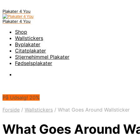
Plakater 4 You
Plakater 4 You
Shop
Wallstickers
Byplakater
Citatplakater
Stjernehimmel Plakater
Fødselsplakater
På Udsalg! 20%
Forside
/
Wallstickers
/
What Goes Around Wallsticker
What Goes Around Wal