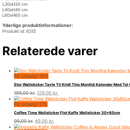
L30xH30 cm
L40xH40 cm
L60xH60 cm
Yderlige produktinformationer:
Produkt id: 6312
Relaterede varer
På Udsalg! 35%
Stor Wallsticker Tavle Til Kridt This Monthâ Kalender Med T
Den
Den
199,00
kr.
129,00
kr.
oprindelige
aktuelle
På Udsalg! 51%
pris
pris
var:
er:
Coffee Time Wallsticker Flot Kaffe Wallsticker 30x60cm
199,00 kr..
129,00 kr..
Den
Den
99,00
kr.
49,00
kr.
oprindelige
aktuelle