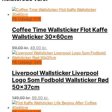
På Udsalg! 51%
Coffee Time Wallsticker Flot Kaffe
Wallsticker 30x60cm
Den
Den
99,00
kr.
49,00
kr.
oprindelige
aktuelle
pris
pris
På Udsalg! 34%
var:
er:
99,00 kr..
49,00 kr..
Liverpool Wallsticker Liverpool
Logo Som Fodbold Wallsticker Rød
50x37cm
Den
Den
149,00
kr.
99,00
kr.
oprindelige
aktuelle
pris
pris