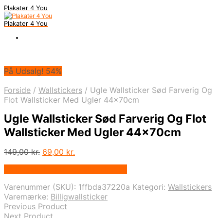
Plakater 4 You
Plakater 4 You
På Udsalg! 54%
Forside
/
Wallstickers
/
Ugle Wallsticker Sød Farverig Og
Flot Wallsticker Med Ugler 44x70cm
Ugle Wallsticker Sød Farverig Og Flot
Wallsticker Med Ugler 44x70cm
Den
Den
149,00
kr.
69,00
kr.
oprindelige
aktuelle
På Udsalg hos Billigwallsticker.dk
pris
pris
var:
er:
Varenummer (SKU):
1ffbda37220a
Kategori:
Wallstickers
149,00 kr..
69,00 kr..
Varemærke:
Billigwallsticker
Previous Product
Next Product