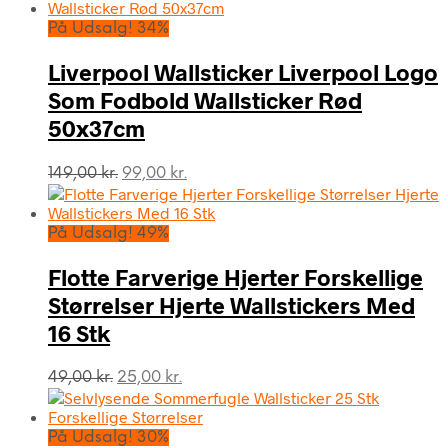
På Udsalg! 34%
Liverpool Wallsticker Liverpool Logo
Som Fodbold Wallsticker Rød
50x37cm
Den
Den
149,00
kr.
99,00
kr.
oprindelige
aktuelle
pris
pris
var:
er:
På Udsalg! 49%
149,00 kr..
99,00 kr..
Flotte Farverige Hjerter Forskellige
Størrelser Hjerte Wallstickers Med
16 Stk
Den
Den
49,00
kr.
25,00
kr.
oprindelige
aktuelle
pris
pris
var:
er:
På Udsalg! 30%