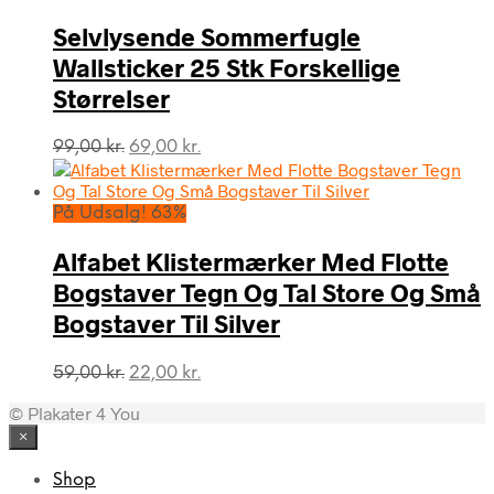
49,00 kr..
25,00 kr..
Selvlysende Sommerfugle
Wallsticker 25 Stk Forskellige
Størrelser
Den
Den
99,00
kr.
69,00
kr.
oprindelige
aktuelle
pris
pris
var:
er:
På Udsalg! 63%
99,00 kr..
69,00 kr..
Alfabet Klistermærker Med Flotte
Bogstaver Tegn Og Tal Store Og Små
Bogstaver Til Silver
Den
Den
59,00
kr.
22,00
kr.
oprindelige
aktuelle
© Plakater 4 You
pris
pris
var:
er:
×
59,00 kr..
22,00 kr..
Shop