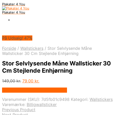
Plakater 4 You
Plakater 4 You
På Udsalg! 47%
Forside
/
Wallstickers
/
Stor Selvlysende Måne
Wallsticker 30 Cm Stejlende Enhjørning
Stor Selvlysende Måne Wallsticker 30
Cm Stejlende Enhjørning
Den
Den
149,00
kr.
79,00
kr.
oprindelige
aktuelle
På Udsalg hos Billigwallsticker.dk
pris
pris
var:
er:
Varenummer (SKU):
7d5fb01c9498
Kategori:
Wallstickers
149,00 kr..
79,00 kr..
Varemærke:
Billigwallsticker
Previous Product
Next Product