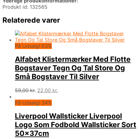
Yderlige produktinformationer:
Produkt id: 132565
Relaterede varer
På Udsalg! 63%
Alfabet Klistermærker Med Flotte
Bogstaver Tegn Og Tal Store Og
Små Bogstaver Til Silver
Den
Den
59,00
kr.
22,00
kr.
oprindelige
aktuelle
pris
pris
På Udsalg! 34%
var:
er:
59,00 kr..
22,00 kr..
Liverpool Wallsticker Liverpool
Logo Som Fodbold Wallsticker Sort
50x37cm