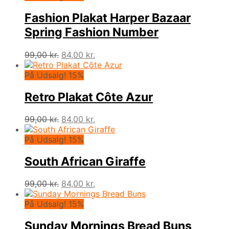
Fashion Plakat Harper Bazaar
Spring Fashion Number
Den
Den
99,00
kr.
84,00
kr.
oprindelige
aktuelle
pris
pris
På Udsalg! 15%
var:
er:
99,00 kr..
84,00 kr..
Retro Plakat Côte Azur
Den
Den
99,00
kr.
84,00
kr.
oprindelige
aktuelle
pris
pris
På Udsalg! 15%
var:
er:
99,00 kr..
84,00 kr..
South African Giraffe
Den
Den
99,00
kr.
84,00
kr.
oprindelige
aktuelle
pris
pris
På Udsalg! 15%
var:
er:
99,00 kr..
84,00 kr..
Sunday Mornings Bread Buns