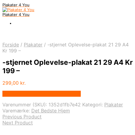
Plakater 4 You
Plakater 4 You
Forside
/
Plakater
/
-stjernet Oplevelse-plakat 21 29 A4
Kr 199 –
-stjernet Oplevelse-plakat 21 29 A4 Kr
199 –
299,00
kr.
Bedste pris hos Detbedstehjem.dk
Varenummer (SKU):
1352d1fb7e42
Kategori:
Plakater
Varemærke:
Det Bedste Hjem
Previous Product
Next Product