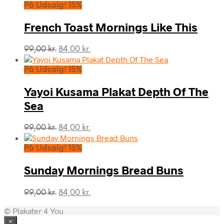
pris
pris
På Udsalg! 15%
var:
er:
99,00 kr..
84,00 kr..
French Toast Mornings Like This
Den
Den
99,00
kr.
84,00
kr.
oprindelige
aktuelle
pris
pris
På Udsalg! 15%
var:
er:
99,00 kr..
84,00 kr..
Yayoi Kusama Plakat Depth Of The
Sea
Den
Den
99,00
kr.
84,00
kr.
oprindelige
aktuelle
pris
pris
På Udsalg! 15%
var:
er:
99,00 kr..
84,00 kr..
Sunday Mornings Bread Buns
Den
Den
99,00
kr.
84,00
kr.
oprindelige
aktuelle
© Plakater 4 You
pris
pris
var:
er:
×