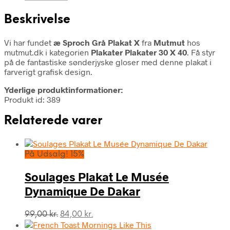
Beskrivelse
Vi har fundet
æ Sproch Grå Plakat X
fra
Mutmut
hos
mutmut.dk i kategorien
Plakater Plakater 30 X 40
. Få styr
på de fantastiske sønderjyske gloser med denne plakat i
farverigt grafisk design.
Yderlige produktinformationer:
Produkt id: 389
Relaterede varer
På Udsalg! 15%
Soulages Plakat Le Musée
Dynamique De Dakar
Den
Den
99,00
kr.
84,00
kr.
oprindelige
aktuelle