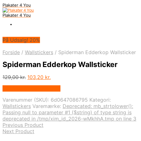
Plakater 4 You
Plakater 4 You
På Udsalg! 20%
Forside
/
Wallstickers
/
Spiderman Edderkop Wallsticker
Spiderman Edderkop Wallsticker
Den
Den
129,00
kr.
103,20
kr.
oprindelige
aktuelle
På Udsalg hos Wowo.dk
pris
pris
var:
er:
Varenummer (SKU):
6d0647086795
Kategori:
129,00 kr..
103,20 kr..
Wallstickers
Varemærke:
Deprecated: mb_strtolower():
Passing null to parameter #1 ($string) of type string is
deprecated in /tmp/xim_id_2026-wMkhhA.tmp on line 3
Previous Product
Next Product