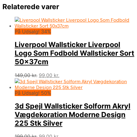
Relaterede varer
På Udsalg! 34%
Liverpool Wallsticker Liverpool
Logo Som Fodbold Wallsticker Sort
50x37cm
Den
Den
149,00
kr.
99,00
kr.
oprindelige
aktuelle
pris
pris
På Udsalg! 50%
var:
er:
149,00 kr..
99,00 kr..
3d Spejl Wallsticker Solform Akryl
Vægdekoration Moderne Design
225 Stk Silver
Den
Den
199,00
kr.
99,00
kr.