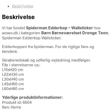
Beskrivelse
Beskrivelse
Vi har fundet
Spiderman Edderkop – Wallsticker
hos
wowo.dk i kategorien
Børn Børneværelset Drenge Teen
.
Spiderman Edderkop Wallsticker.
Edderkoppen fra Spiderman. For de rigtige fans og
kendere.
Skraberedskab og udførlig vejledning medfølger.
Fås i størrelserne ca.:
L15xH20 cm
L22xH30 cm
L30xH40 cm
L45xH60 cm
L60xH80 cm
Yderlige produktinformationer:
Produkt id: 6604
Køn: Herre