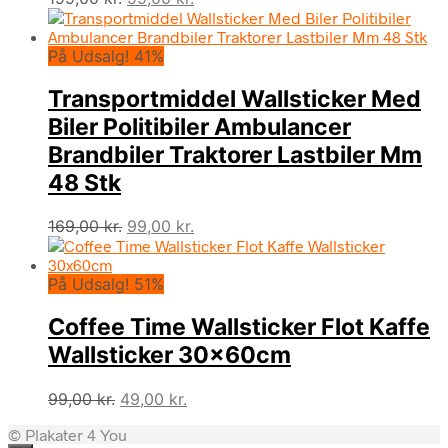
oprindelige
aktuelle
pris
pris
På Udsalg! 41%
var:
er:
199,00 kr..
99,00 kr..
Transportmiddel Wallsticker Med
Biler Politibiler Ambulancer
Brandbiler Traktorer Lastbiler Mm
48 Stk
Den
Den
169,00
kr.
99,00
kr.
oprindelige
aktuelle
pris
pris
På Udsalg! 51%
var:
er:
169,00 kr..
99,00 kr..
Coffee Time Wallsticker Flot Kaffe
Wallsticker 30x60cm
Den
Den
99,00
kr.
49,00
kr.
oprindelige
aktuelle
© Plakater 4 You
pris
pris