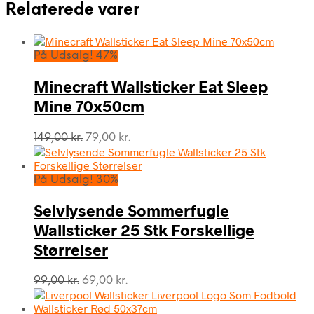
Relaterede varer
På Udsalg! 47%
Minecraft Wallsticker Eat Sleep
Mine 70x50cm
Den
Den
149,00
kr.
79,00
kr.
oprindelige
aktuelle
pris
pris
var:
er:
På Udsalg! 30%
149,00 kr..
79,00 kr..
Selvlysende Sommerfugle
Wallsticker 25 Stk Forskellige
Størrelser
Den
Den
99,00
kr.
69,00
kr.
oprindelige
aktuelle
pris
pris