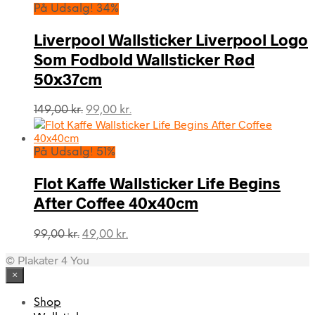
var:
er:
På Udsalg! 34%
99,00 kr..
69,00 kr..
Liverpool Wallsticker Liverpool Logo
Som Fodbold Wallsticker Rød
50x37cm
Den
Den
149,00
kr.
99,00
kr.
oprindelige
aktuelle
pris
pris
var:
er:
På Udsalg! 51%
149,00 kr..
99,00 kr..
Flot Kaffe Wallsticker Life Begins
After Coffee 40x40cm
Den
Den
99,00
kr.
49,00
kr.
oprindelige
aktuelle
© Plakater 4 You
pris
pris
var:
er:
×
99,00 kr..
49,00 kr..
Shop