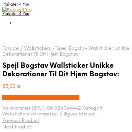
Plakater 4 You
Plakater 4 You
Forside
/
Wallstickers
/
Spejl Bogstav Wallsticker Unikke
Dekorationer Til Dit Hjem Bogstav:
Spejl Bogstav Wallsticker Unikke
Dekorationer Til Dit Hjem Bogstav:
25,00
kr.
Bedste pris hos Billigwallsticker.dk
Varenummer (SKU):
06192e0e4442
Kategori:
Wallstickers
Varemærke:
Billigwallsticker
Previous Product
Next Product