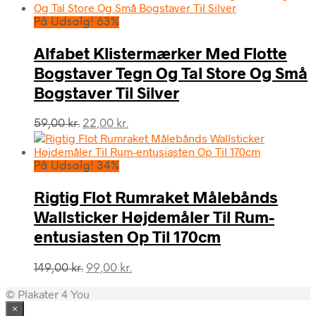
pris
pris
var:
er:
På Udsalg! 63%
99,00 kr..
49,00 kr..
Alfabet Klistermærker Med Flotte
Bogstaver Tegn Og Tal Store Og Små
Bogstaver Til Silver
Den
Den
59,00
kr.
22,00
kr.
oprindelige
aktuelle
pris
pris
var:
er:
På Udsalg! 34%
59,00 kr..
22,00 kr..
Rigtig Flot Rumraket Målebånds
Wallsticker Højdemåler Til Rum-
entusiasten Op Til 170cm
Den
Den
149,00
kr.
99,00
kr.
oprindelige
aktuelle
© Plakater 4 You
pris
pris
var:
er:
×