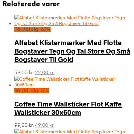
Relaterede varer
På Udsalg! 63%
Alfabet Klistermærker Med Flotte
Bogstaver Tegn Og Tal Store Og Små
Bogstaver Til Gold
Den
Den
59,00
kr.
22,00
kr.
oprindelige
aktuelle
pris
pris
var:
er:
På Udsalg! 51%
59,00 kr..
22,00 kr..
Coffee Time Wallsticker Flot Kaffe
Wallsticker 30x60cm
Den
Den
99,00
kr.
49,00
kr.
oprindelige
aktuelle