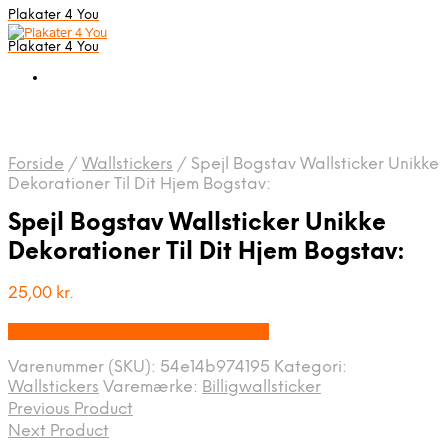
Plakater 4 You
Plakater 4 You
Forside
/
Wallstickers
/
Spejl Bogstav Wallsticker Unikke
Dekorationer Til Dit Hjem Bogstav:
Spejl Bogstav Wallsticker Unikke
Dekorationer Til Dit Hjem Bogstav:
25,00
kr.
Bedste pris hos Billigwallsticker.dk
Varenummer (SKU):
54e14b974195
Kategori:
Wallstickers
Varemærke:
Billigwallsticker
Previous Product
Next Product