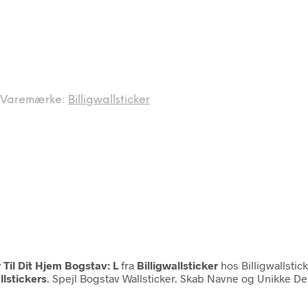
Varemærke:
Billigwallsticker
Til Dit Hjem Bogstav: L
fra
Billigwallsticker
hos Billigwallstic
llstickers
. Spejl Bogstav Wallsticker. Skab Navne og Unikke Dek