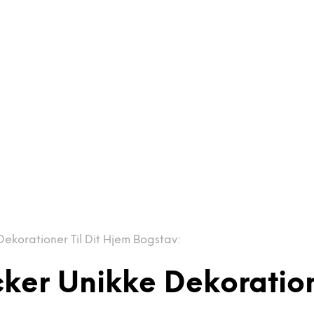
Dekorationer Til Dit Hjem Bogstav:
cker Unikke Dekoration