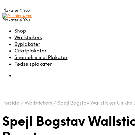
Plakater 4 You
Plakater 4 You
Shop
Wallstickers
Byplakater
Citatplakater
Stjernehimmel Plakater
Fødselsplakater
Forside
/
Wallstickers
/
Spejl Bogstav Wallsticker Unikke 
Spejl Bogstav Wallsti