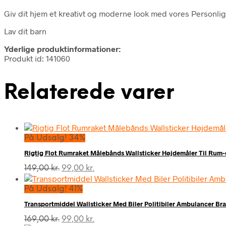
Giv dit hjem et kreativt og moderne look med vores Personli
Lav dit barn
Yderlige produktinformationer:
Produkt id: 141060
Relaterede varer
På Udsalg! 34%
Rigtig Flot Rumraket Målebånds Wallsticker Højdemåler Til Rum-
Den
Den
149,00
kr.
99,00
kr.
oprindelige
aktuelle
pris
pris
På Udsalg! 41%
var:
er:
Transportmiddel Wallsticker Med Biler Politibiler Ambulancer Bra
149,00 kr..
99,00 kr..
Den
Den
169,00
kr.
99,00
kr.