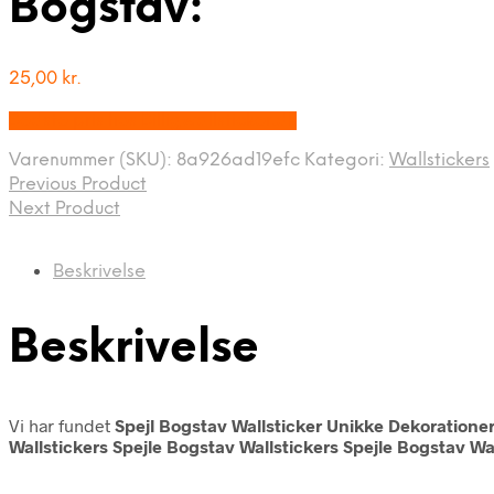
Bogstav:
25,00
kr.
Bedste pris hos Billigwallsticker.dk
Varenummer (SKU):
8a926ad19efc
Kategori:
Wallstickers
Previous Product
Next Product
Beskrivelse
Beskrivelse
Vi har fundet
Spejl Bogstav Wallsticker Unikke Dekorationer 
Wallstickers Spejle Bogstav Wallstickers Spejle Bogstav Wa