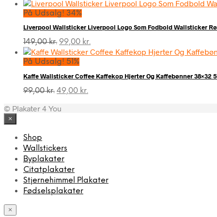
oprindelige
aktuelle
pris
pris
På Udsalg! 34%
var:
er:
Liverpool Wallsticker Liverpool Logo Som Fodbold Wallsticker 
169,00 kr..
99,00 kr..
Den
Den
149,00
kr.
99,00
kr.
oprindelige
aktuelle
pris
pris
På Udsalg! 51%
var:
er:
Kaffe Wallsticker Coffee Kaffekop Hjerter Og Kaffebønner 38×32 
149,00 kr..
99,00 kr..
Den
Den
99,00
kr.
49,00
kr.
oprindelige
aktuelle
© Plakater 4 You
pris
pris
var:
er:
×
99,00 kr..
49,00 kr..
Shop
Wallstickers
Byplakater
Citatplakater
Stjernehimmel Plakater
Fødselsplakater
×