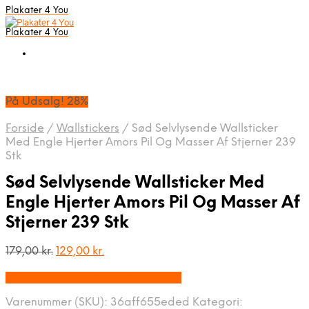
Plakater 4 You
Plakater 4 You
På Udsalg! 28%
Forside
/
Wallstickers
/
Sød Selvlysende Wallsticker
Med Engle Hjerter Amors Pil Og Masser Af Stjerner 239
Stk
Sød Selvlysende Wallsticker Med
Engle Hjerter Amors Pil Og Masser Af
Stjerner 239 Stk
Den
Den
179,00
kr.
129,00
kr.
oprindelige
aktuelle
På Udsalg hos Billigwallsticker.dk
pris
pris
var:
er:
Varenummer (SKU):
36aff655eded
Kategori:
179,00 kr..
129,00 kr..