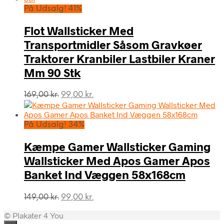
På Udsalg! 41%
Flot Wallsticker Med
Transportmidler Såsom Gravkøer
Traktorer Kranbiler Lastbiler Kraner
Mm 90 Stk
Den
Den
169,00
kr.
99,00
kr.
oprindelige
aktuelle
pris
pris
var:
er:
På Udsalg! 34%
169,00 kr..
99,00 kr..
Kæmpe Gamer Wallsticker Gaming
Wallsticker Med Apos Gamer Apos
Banket Ind Væggen 58x168cm
Den
Den
149,00
kr.
99,00
kr.
oprindelige
aktuelle
© Plakater 4 You
pris
pris