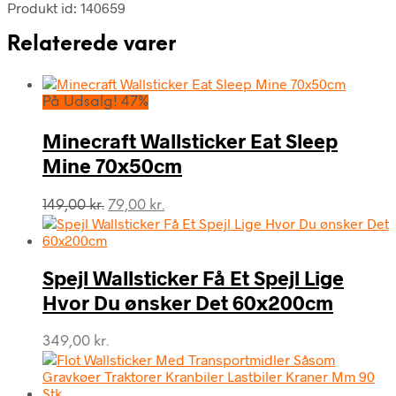
Produkt id: 140659
Relaterede varer
På Udsalg! 47%
Minecraft Wallsticker Eat Sleep
Mine 70x50cm
Den
Den
149,00
kr.
79,00
kr.
oprindelige
aktuelle
pris
pris
var:
er:
Spejl Wallsticker Få Et Spejl Lige
149,00 kr..
79,00 kr..
Hvor Du ønsker Det 60x200cm
349,00
kr.