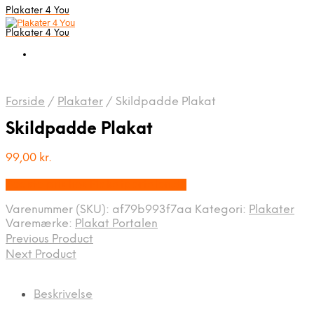
Plakater 4 You
Plakater 4 You
Forside
/
Plakater
/
Skildpadde Plakat
Skildpadde Plakat
99,00
kr.
Bedste pris hos Plakatportalen.dk
Varenummer (SKU):
af79b993f7aa
Kategori:
Plakater
Varemærke:
Plakat Portalen
Previous Product
Next Product
Beskrivelse