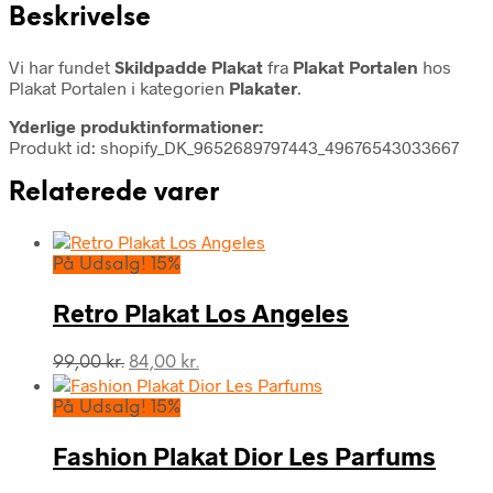
Beskrivelse
Vi har fundet
Skildpadde Plakat
fra
Plakat Portalen
hos
Plakat Portalen i kategorien
Plakater
.
Yderlige produktinformationer:
Produkt id: shopify_DK_9652689797443_49676543033667
Relaterede varer
På Udsalg! 15%
Retro Plakat Los Angeles
Den
Den
99,00
kr.
84,00
kr.
oprindelige
aktuelle
pris
pris
På Udsalg! 15%
var:
er:
99,00 kr..
84,00 kr..
Fashion Plakat Dior Les Parfums