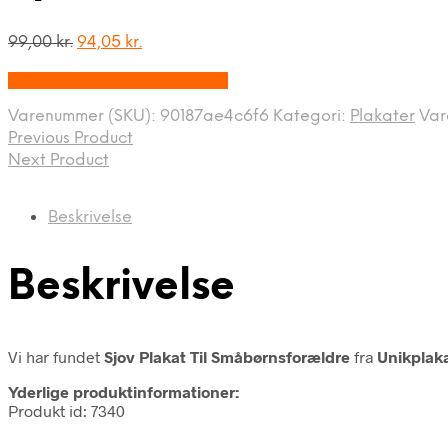
Den
Den
99,00
kr.
94,05
kr.
oprindelige
aktuelle
På Udsalg hos Unikplakat.dk
pris
pris
var:
er:
Varenummer (SKU):
90187ae4c6f6
Kategori:
Plakater
Va
99,00 kr..
94,05 kr..
Previous Product
Next Product
Beskrivelse
Beskrivelse
Vi har fundet
Sjov Plakat Til Småbørnsforældre
fra
Unikplak
Yderlige produktinformationer:
Produkt id: 7340