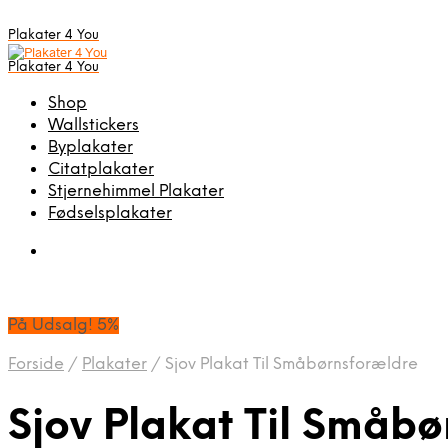
Plakater 4 You
Plakater 4 You
Shop
Wallstickers
Byplakater
Citatplakater
Stjernehimmel Plakater
Fødselsplakater
På Udsalg! 5%
Forside
/
Plakater
/
Sjov Plakat Til Småbørnsforældre
Sjov Plakat Til Småbø