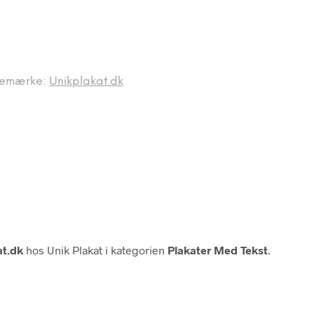
remærke:
Unikplakat.dk
at.dk
hos Unik Plakat i kategorien
Plakater Med Tekst
.