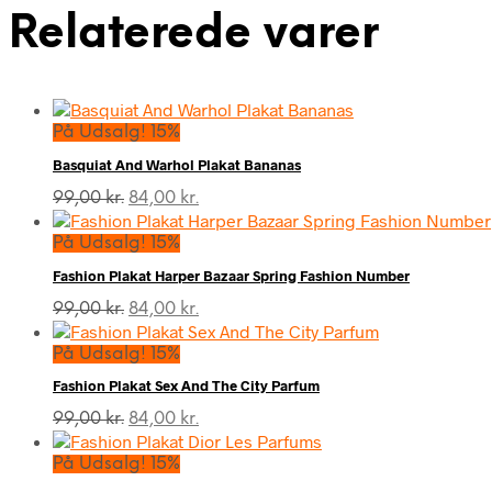
Relaterede varer
På Udsalg! 15%
Basquiat And Warhol Plakat Bananas
Den
Den
99,00
kr.
84,00
kr.
oprindelige
aktuelle
pris
pris
På Udsalg! 15%
var:
er:
Fashion Plakat Harper Bazaar Spring Fashion Number
99,00 kr..
84,00 kr..
Den
Den
99,00
kr.
84,00
kr.
oprindelige
aktuelle
pris
pris
På Udsalg! 15%
var:
er:
Fashion Plakat Sex And The City Parfum
99,00 kr..
84,00 kr..
Den
Den
99,00
kr.
84,00
kr.
oprindelige
aktuelle
pris
pris
På Udsalg! 15%
var:
er: