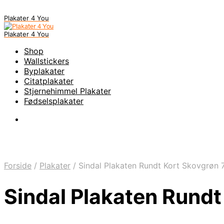
Plakater 4 You
Plakater 4 You
Shop
Wallstickers
Byplakater
Citatplakater
Stjernehimmel Plakater
Fødselsplakater
Forside
/
Plakater
/
Sindal Plakaten Rundt Kort Skovgrøn 
Sindal Plakaten Rundt