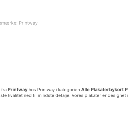
emærke:
Printway
B
fra
Printway
hos Printway i kategorien
Alle Plakaterbykort P
øjeste kvalitet ned til mindste detalje. Vores plakater er designe