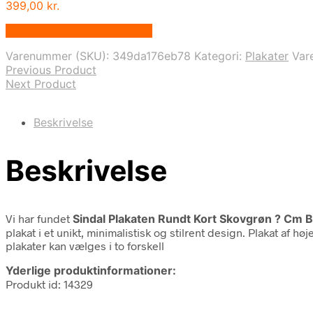
399,00
kr.
Bedste pris hos Printway.dk
Varenummer (SKU):
349da176eb78
Kategori:
Plakater
Var
Previous Product
Next Product
Beskrivelse
Beskrivelse
Vi har fundet
Sindal Plakaten Rundt Kort Skovgrøn ? Cm 
plakat i et unikt, minimalistisk og stilrent design. Plakat af h
plakater kan vælges i to forskell
Yderlige produktinformationer:
Produkt id: 14329