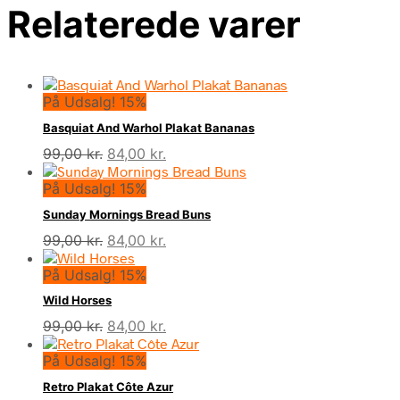
Relaterede varer
På Udsalg! 15%
Basquiat And Warhol Plakat Bananas
Den
Den
99,00
kr.
84,00
kr.
oprindelige
aktuelle
På Udsalg! 15%
pris
pris
var:
er:
Sunday Mornings Bread Buns
99,00 kr..
84,00 kr..
Den
Den
99,00
kr.
84,00
kr.
oprindelige
aktuelle
På Udsalg! 15%
pris
pris
var:
er:
Wild Horses
99,00 kr..
84,00 kr..
Den
Den
99,00
kr.
84,00
kr.
oprindelige
aktuelle
På Udsalg! 15%
pris
pris
var:
er:
Retro Plakat Côte Azur
99,00 kr..
84,00 kr..