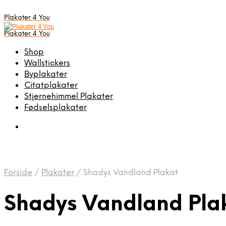
Plakater 4 You
Plakater 4 You
Shop
Wallstickers
Byplakater
Citatplakater
Stjernehimmel Plakater
Fødselsplakater
Forside
/
Plakater
/
Shadys Vandland Plakat
Shadys Vandland Pla