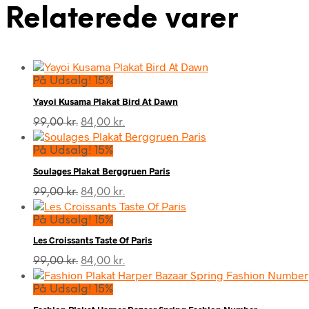
Relaterede varer
På Udsalg! 15%
Yayoi Kusama Plakat Bird At Dawn
Den
Den
99,00
kr.
84,00
kr.
oprindelige
aktuelle
pris
pris
På Udsalg! 15%
var:
er:
Soulages Plakat Berggruen Paris
99,00 kr..
84,00 kr..
Den
Den
99,00
kr.
84,00
kr.
oprindelige
aktuelle
pris
pris
På Udsalg! 15%
var:
er:
Les Croissants Taste Of Paris
99,00 kr..
84,00 kr..
Den
Den
99,00
kr.
84,00
kr.
oprindelige
aktuelle
pris
pris
På Udsalg! 15%
var:
er: