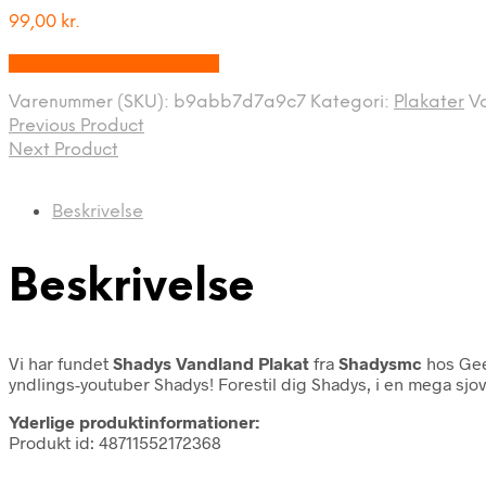
99,00
kr.
Bedste pris hos Geekd.dk
Varenummer (SKU):
b9abb7d7a9c7
Kategori:
Plakater
V
Previous Product
Next Product
Beskrivelse
Beskrivelse
Vi har fundet
Shadys Vandland Plakat
fra
Shadysmc
hos Gee
yndlings-youtuber Shadys! Forestil dig Shadys, i en mega sjo
Yderlige produktinformationer:
Produkt id: 48711552172368