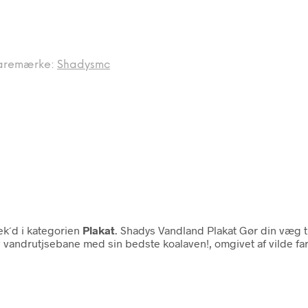
aremærke:
Shadysmc
k´d i kategorien
Plakat
. Shadys Vandland Plakat Gør din væg t
v vandrutjsebane med sin bedste koalaven!, omgivet af vilde f