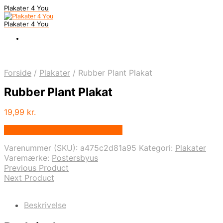
Plakater 4 You
Plakater 4 You
Forside
/
Plakater
/
Rubber Plant Plakat
Rubber Plant Plakat
19,99
kr.
Bedste pris hos Postersbyus.dk
Varenummer (SKU):
a475c2d81a95
Kategori:
Plakater
Varemærke:
Postersbyus
Previous Product
Next Product
Beskrivelse