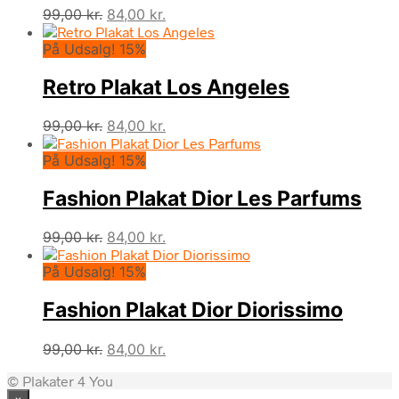
Den
Den
99,00
kr.
84,00
kr.
oprindelige
aktuelle
På Udsalg! 15%
pris
pris
var:
er:
Retro Plakat Los Angeles
99,00 kr..
84,00 kr..
Den
Den
99,00
kr.
84,00
kr.
oprindelige
aktuelle
På Udsalg! 15%
pris
pris
var:
er:
Fashion Plakat Dior Les Parfums
99,00 kr..
84,00 kr..
Den
Den
99,00
kr.
84,00
kr.
oprindelige
aktuelle
På Udsalg! 15%
pris
pris
var:
er:
Fashion Plakat Dior Diorissimo
99,00 kr..
84,00 kr..
Den
Den
99,00
kr.
84,00
kr.
oprindelige
aktuelle
© Plakater 4 You
pris
pris
×