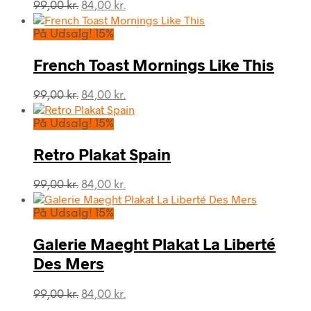
Den
Den
99,00
kr.
84,00
kr.
oprindelige
aktuelle
pris
pris
På Udsalg! 15%
var:
er:
99,00 kr..
84,00 kr..
French Toast Mornings Like This
Den
Den
99,00
kr.
84,00
kr.
oprindelige
aktuelle
pris
pris
På Udsalg! 15%
var:
er:
99,00 kr..
84,00 kr..
Retro Plakat Spain
Den
Den
99,00
kr.
84,00
kr.
oprindelige
aktuelle
pris
pris
På Udsalg! 15%
var:
er:
99,00 kr..
84,00 kr..
Galerie Maeght Plakat La Liberté
Des Mers
Den
Den
99,00
kr.
84,00
kr.
oprindelige
aktuelle