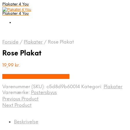
Plakater 4 You
Plakater 4 You
Forside
/
Plakater
/
Rose Plakat
Rose Plakat
19,99
kr.
Bedste pris hos Postersbyus.dk
Varenummer (SKU):
c5d8d9b60014
Kategori:
Plakater
Varemærke:
Postersbyus
Previous Product
Next Product
Beskrivelse