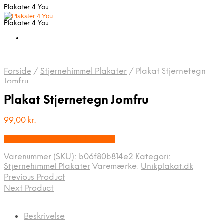
Plakater 4 You
Plakater 4 You
Forside
/
Stjernehimmel Plakater
/
Plakat Stjernetegn
Jomfru
Plakat Stjernetegn Jomfru
99,00
kr.
Bedste pris hos Unikplakat.dk
Varenummer (SKU):
b06f80b814e2
Kategori:
Stjernehimmel Plakater
Varemærke:
Unikplakat.dk
Previous Product
Next Product
Beskrivelse