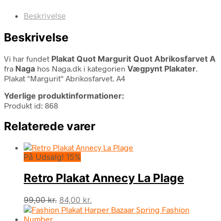
Beskrivelse
Beskrivelse
Vi har fundet
Plakat Quot Margurit Quot Abrikosfarvet A
fra
Naga
hos Naga.dk i kategorien
Vægpynt Plakater
.
Plakat "Margurit" Abrikosfarvet. A4
Yderlige produktinformationer:
Produkt id: 868
Relaterede varer
På Udsalg! 15%
Retro Plakat Annecy La Plage
Den
Den
99,00
kr.
84,00
kr.
oprindelige
aktuelle
pris
pris