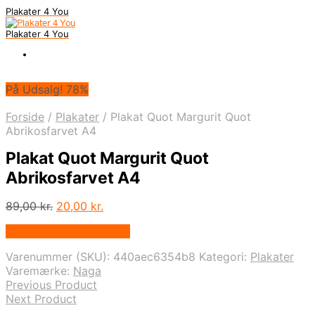
Plakater 4 You
Plakater 4 You
På Udsalg! 78%
Forside
/
Plakater
/
Plakat Quot Margurit Quot
Abrikosfarvet A4
Plakat Quot Margurit Quot
Abrikosfarvet A4
Den
Den
89,00
kr.
20,00
kr.
oprindelige
aktuelle
På Udsalg hos Naga.dk
pris
pris
var:
er:
Varenummer (SKU):
440aec6354b8
Kategori:
Plakater
89,00 kr..
20,00 kr..
Varemærke:
Naga
Previous Product
Next Product