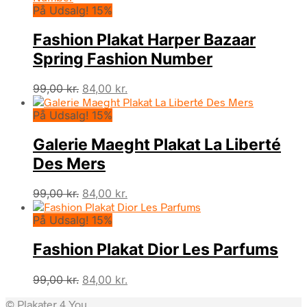
På Udsalg! 15%
var:
er:
99,00 kr..
84,00 kr..
Fashion Plakat Harper Bazaar
Spring Fashion Number
Den
Den
99,00
kr.
84,00
kr.
oprindelige
aktuelle
På Udsalg! 15%
pris
pris
var:
er:
Galerie Maeght Plakat La Liberté
99,00 kr..
84,00 kr..
Des Mers
Den
Den
99,00
kr.
84,00
kr.
oprindelige
aktuelle
På Udsalg! 15%
pris
pris
var:
er:
Fashion Plakat Dior Les Parfums
99,00 kr..
84,00 kr..
Den
Den
99,00
kr.
84,00
kr.
oprindelige
aktuelle
© Plakater 4 You
pris
pris