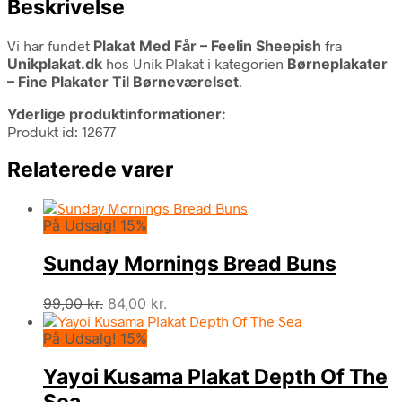
Beskrivelse
Vi har fundet
Plakat Med Får – Feelin Sheepish
fra
Unikplakat.dk
hos Unik Plakat i kategorien
Børneplakater
– Fine Plakater Til Børneværelset
.
Yderlige produktinformationer:
Produkt id: 12677
Relaterede varer
På Udsalg! 15%
Sunday Mornings Bread Buns
Den
Den
99,00
kr.
84,00
kr.
oprindelige
aktuelle
På Udsalg! 15%
pris
pris
var:
er:
Yayoi Kusama Plakat Depth Of The
99,00 kr..
84,00 kr..
Sea