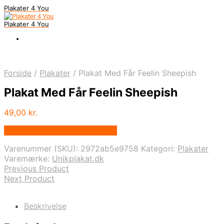
Plakater 4 You
Plakater 4 You
Forside
/
Plakater
/
Plakat Med Får Feelin Sheepish
Plakat Med Får Feelin Sheepish
49,00
kr.
Bedste pris hos Unikplakat.dk
Varenummer (SKU):
2972ab5e9758
Kategori:
Plakater
Varemærke:
Unikplakat.dk
Previous Product
Next Product
Beskrivelse