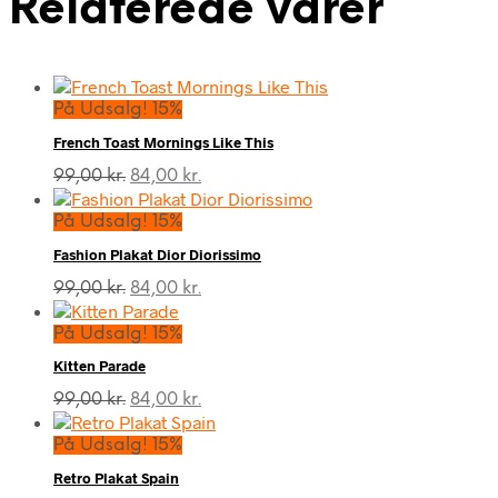
Relaterede varer
På Udsalg! 15%
French Toast Mornings Like This
Den
Den
99,00
kr.
84,00
kr.
oprindelige
aktuelle
pris
pris
På Udsalg! 15%
var:
er:
Fashion Plakat Dior Diorissimo
99,00 kr..
84,00 kr..
Den
Den
99,00
kr.
84,00
kr.
oprindelige
aktuelle
pris
pris
På Udsalg! 15%
var:
er:
Kitten Parade
99,00 kr..
84,00 kr..
Den
Den
99,00
kr.
84,00
kr.
oprindelige
aktuelle
pris
pris
På Udsalg! 15%
var:
er:
Retro Plakat Spain
99,00 kr..
84,00 kr..