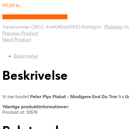
99,00
kr.
Bedste pris hos Unikplakat.dk
Varenummer (SKU):
4a4080a60923
Kategori:
Plakater
V
Previous Product
Next Product
Beskrivelse
Beskrivelse
Vi har fundet
Peter Plys Plakat – Modigere End Du Tror
fra
U
Yderlige produktinformationer:
Produkt id: 12676