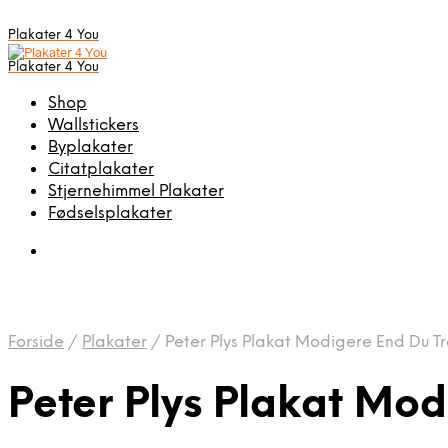
Plakater 4 You
Plakater 4 You
Shop
Wallstickers
Byplakater
Citatplakater
Stjernehimmel Plakater
Fødselsplakater
Forside
/
Plakater
/
Peter Plys Plakat Modigere End Du Tr
Peter Plys Plakat Mod