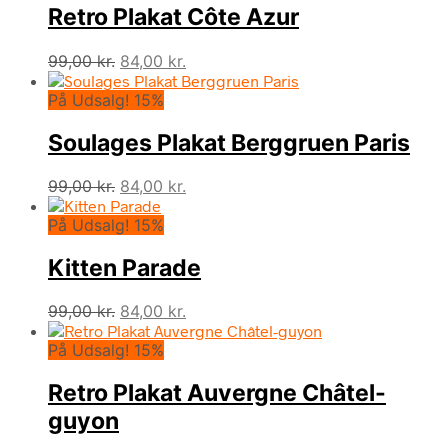
Retro Plakat Côte Azur
Den
Den
99,00
kr.
84,00
kr.
oprindelige
aktuelle
På Udsalg! 15%
pris
pris
var:
er:
Soulages Plakat Berggruen Paris
99,00 kr..
84,00 kr..
Den
Den
99,00
kr.
84,00
kr.
oprindelige
aktuelle
På Udsalg! 15%
pris
pris
var:
er:
Kitten Parade
99,00 kr..
84,00 kr..
Den
Den
99,00
kr.
84,00
kr.
oprindelige
aktuelle
På Udsalg! 15%
pris
pris
var:
er:
Retro Plakat Auvergne Châtel-
99,00 kr..
84,00 kr..
guyon