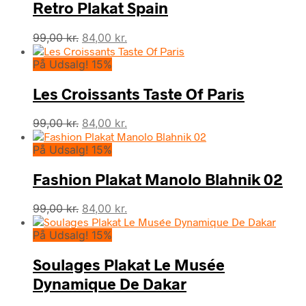
Retro Plakat Spain
Den
Den
99,00
kr.
84,00
kr.
oprindelige
aktuelle
På Udsalg! 15%
pris
pris
var:
er:
Les Croissants Taste Of Paris
99,00 kr..
84,00 kr..
Den
Den
99,00
kr.
84,00
kr.
oprindelige
aktuelle
På Udsalg! 15%
pris
pris
var:
er:
Fashion Plakat Manolo Blahnik 02
99,00 kr..
84,00 kr..
Den
Den
99,00
kr.
84,00
kr.
oprindelige
aktuelle
På Udsalg! 15%
pris
pris
var:
er:
Soulages Plakat Le Musée
99,00 kr..
84,00 kr..
Dynamique De Dakar