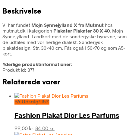
Beskrivelse
Vi har fundet
Mojn Synnejylland X
fra
Mutmut
hos
mutmut.dk i kategorien
Plakater Plakater 30 X 40
. Mojn
Synnejylland. Landkort med de sønderjyske bynavne, som
de udtales med vor herlige dialekt. Sønderjysk
plakatdesign. Str. 30×40 cm. Fås også i 50×70 og som A5-
kort.
Yderlige produktinformationer:
Produkt id: 377
Relaterede varer
På Udsalg! 15%
Fashion Plakat Dior Les Parfums
Den
Den
99,00
kr.
84,00
kr.
oprindelige
aktuelle