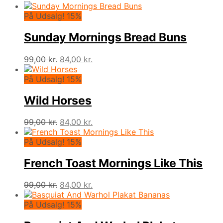
På Udsalg! 15%
Sunday Mornings Bread Buns
Den
Den
99,00
kr.
84,00
kr.
oprindelige
aktuelle
pris
pris
På Udsalg! 15%
var:
er:
99,00 kr..
84,00 kr..
Wild Horses
Den
Den
99,00
kr.
84,00
kr.
oprindelige
aktuelle
pris
pris
På Udsalg! 15%
var:
er:
99,00 kr..
84,00 kr..
French Toast Mornings Like This
Den
Den
99,00
kr.
84,00
kr.
oprindelige
aktuelle
pris
pris
På Udsalg! 15%
var:
er: