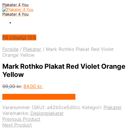
Plakater 4 You
Plakater 4 You
På Udsalg! 15%
Forside
/
Plakater
/
Mark Rothko Plakat Red Violet
Orange Yellow
Mark Rothko Plakat Red Violet Orange
Yellow
Den
Den
99,00
kr.
84,00
kr.
oprindelige
aktuelle
På Udsalg hos Designplakater.dk
pris
pris
var:
er:
Varenummer (SKU):
a42b5ce5d0cc
Kategori:
Plakater
99,00 kr..
84,00 kr..
Varemærke:
Designplakater
Previous Product
Next Product