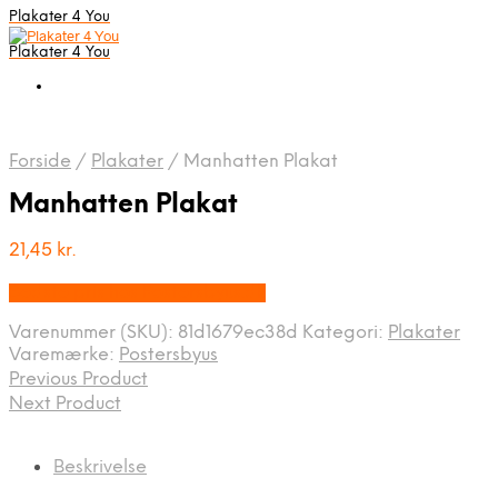
Plakater 4 You
Plakater 4 You
Forside
/
Plakater
/
Manhatten Plakat
Manhatten Plakat
21,45
kr.
Bedste pris hos Postersbyus.dk
Varenummer (SKU):
81d1679ec38d
Kategori:
Plakater
Varemærke:
Postersbyus
Previous Product
Next Product
Beskrivelse