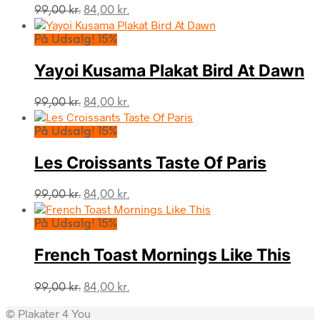
Den
Den
99,00
kr.
84,00
kr.
oprindelige
aktuelle
pris
pris
På Udsalg! 15%
var:
er:
99,00 kr..
84,00 kr..
Yayoi Kusama Plakat Bird At Dawn
Den
Den
99,00
kr.
84,00
kr.
oprindelige
aktuelle
pris
pris
På Udsalg! 15%
var:
er:
99,00 kr..
84,00 kr..
Les Croissants Taste Of Paris
Den
Den
99,00
kr.
84,00
kr.
oprindelige
aktuelle
pris
pris
På Udsalg! 15%
var:
er:
99,00 kr..
84,00 kr..
French Toast Mornings Like This
Den
Den
99,00
kr.
84,00
kr.
oprindelige
aktuelle
© Plakater 4 You
pris
pris