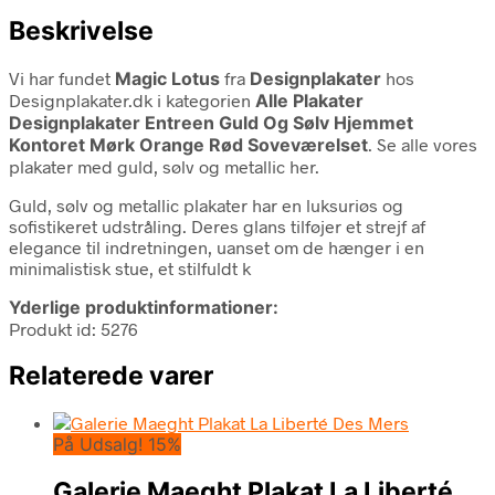
Beskrivelse
Vi har fundet
Magic Lotus
fra
Designplakater
hos
Designplakater.dk i kategorien
Alle Plakater
Designplakater Entreen Guld Og Sølv Hjemmet
Kontoret Mørk Orange Rød Soveværelset
. Se alle vores
plakater med guld, sølv og metallic her.
Guld, sølv og metallic plakater har en luksuriøs og
sofistikeret udstråling. Deres glans tilføjer et strejf af
elegance til indretningen, uanset om de hænger i en
minimalistisk stue, et stilfuldt k
Yderlige produktinformationer:
Produkt id: 5276
Relaterede varer
På Udsalg! 15%
Galerie Maeght Plakat La Liberté