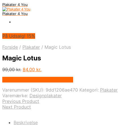
Plakater 4 You
Plakater 4 You
På Udsalg! 15%
Forside
/
Plakater
/
Magic Lotus
Magic Lotus
Den
Den
99,00
kr.
84,00
kr.
oprindelige
aktuelle
På Udsalg hos Designplakater.dk
pris
pris
var:
er:
Varenummer (SKU):
9dd1206ae470
Kategori:
Plakater
99,00 kr..
84,00 kr..
Varemærke:
Designplakater
Previous Product
Next Product
Beskrivelse