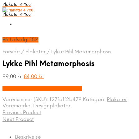
Plakater 4 You
Plakater 4 You
På Udsalg! 15%
Forside
/
Plakater
/
Lykke Pihl Metamorphosis
Lykke Pihl Metamorphosis
Den
Den
99,00
kr.
84,00
kr.
oprindelige
aktuelle
På Udsalg hos Designplakater.dk
pris
pris
var:
er:
Varenummer (SKU):
f27fa1f2b479
Kategori:
Plakater
99,00 kr..
84,00 kr..
Varemærke:
Designplakater
Previous Product
Next Product
Beskrivelse