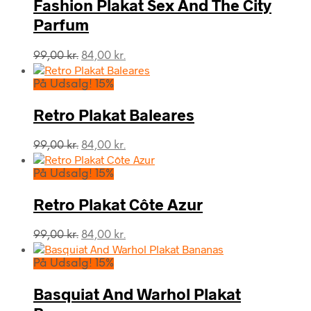
Fashion Plakat Sex And The City
Parfum
Den
Den
99,00
kr.
84,00
kr.
oprindelige
aktuelle
pris
pris
På Udsalg! 15%
var:
er:
99,00 kr..
84,00 kr..
Retro Plakat Baleares
Den
Den
99,00
kr.
84,00
kr.
oprindelige
aktuelle
pris
pris
På Udsalg! 15%
var:
er:
99,00 kr..
84,00 kr..
Retro Plakat Côte Azur
Den
Den
99,00
kr.
84,00
kr.
oprindelige
aktuelle
pris
pris
På Udsalg! 15%
var:
er:
99,00 kr..
84,00 kr..
Basquiat And Warhol Plakat