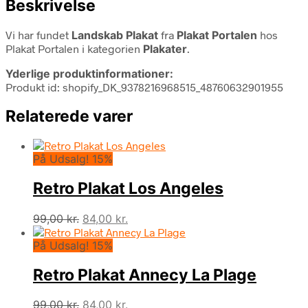
Beskrivelse
Vi har fundet
Landskab Plakat
fra
Plakat Portalen
hos
Plakat Portalen i kategorien
Plakater
.
Yderlige produktinformationer:
Produkt id: shopify_DK_9378216968515_48760632901955
Relaterede varer
På Udsalg! 15%
Retro Plakat Los Angeles
Den
Den
99,00
kr.
84,00
kr.
oprindelige
aktuelle
På Udsalg! 15%
pris
pris
var:
er:
Retro Plakat Annecy La Plage
99,00 kr..
84,00 kr..
Den
Den
99,00
kr.
84,00
kr.