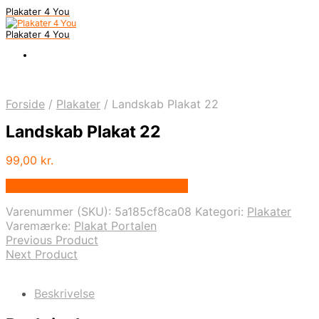
Plakater 4 You
Plakater 4 You
Forside
/
Plakater
/
Landskab Plakat 22
Landskab Plakat 22
99,00
kr.
Bedste pris hos Plakatportalen.dk
Varenummer (SKU):
5a185cf8ca08
Kategori:
Plakater
Varemærke:
Plakat Portalen
Previous Product
Next Product
Beskrivelse