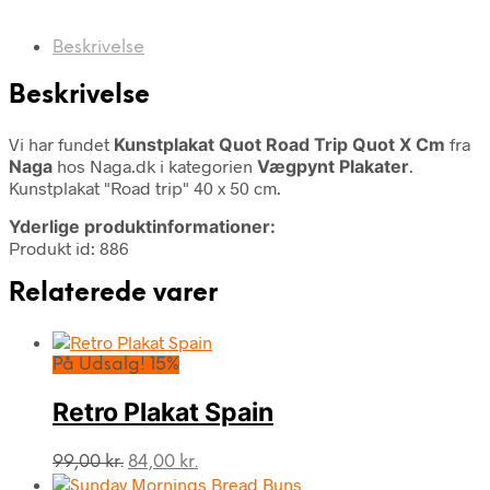
Beskrivelse
Beskrivelse
Vi har fundet
Kunstplakat Quot Road Trip Quot X Cm
fra
Naga
hos Naga.dk i kategorien
Vægpynt Plakater
.
Kunstplakat "Road trip" 40 x 50 cm.
Yderlige produktinformationer:
Produkt id: 886
Relaterede varer
På Udsalg! 15%
Retro Plakat Spain
Den
Den
99,00
kr.
84,00
kr.
oprindelige
aktuelle