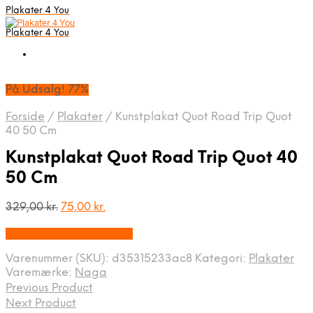
Plakater 4 You
Plakater 4 You
På Udsalg! 77%
Forside
/
Plakater
/
Kunstplakat Quot Road Trip Quot
40 50 Cm
Kunstplakat Quot Road Trip Quot 40
50 Cm
Den
Den
329,00
kr.
75,00
kr.
oprindelige
aktuelle
På Udsalg hos Naga.dk
pris
pris
var:
er:
Varenummer (SKU):
d35315233ac8
Kategori:
Plakater
329,00 kr..
75,00 kr..
Varemærke:
Naga
Previous Product
Next Product