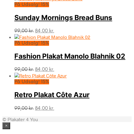
pris
pris
På Udsalg! 15%
var:
er:
99,00 kr..
84,00 kr..
Sunday Mornings Bread Buns
Den
Den
99,00
kr.
84,00
kr.
oprindelige
aktuelle
pris
pris
På Udsalg! 15%
var:
er:
99,00 kr..
84,00 kr..
Fashion Plakat Manolo Blahnik 02
Den
Den
99,00
kr.
84,00
kr.
oprindelige
aktuelle
pris
pris
På Udsalg! 15%
var:
er:
99,00 kr..
84,00 kr..
Retro Plakat Côte Azur
Den
Den
99,00
kr.
84,00
kr.
oprindelige
aktuelle
© Plakater 4 You
pris
pris
var:
er:
×
99,00 kr..
84,00 kr..