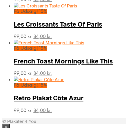
oprindelige
aktuelle
pris
pris
På Udsalg! 15%
var:
er:
99,00 kr..
84,00 kr..
Les Croissants Taste Of Paris
Den
Den
99,00
kr.
84,00
kr.
oprindelige
aktuelle
pris
pris
På Udsalg! 15%
var:
er:
99,00 kr..
84,00 kr..
French Toast Mornings Like This
Den
Den
99,00
kr.
84,00
kr.
oprindelige
aktuelle
pris
pris
På Udsalg! 15%
var:
er:
99,00 kr..
84,00 kr..
Retro Plakat Côte Azur
Den
Den
99,00
kr.
84,00
kr.
oprindelige
aktuelle
© Plakater 4 You
pris
pris
var:
er:
×