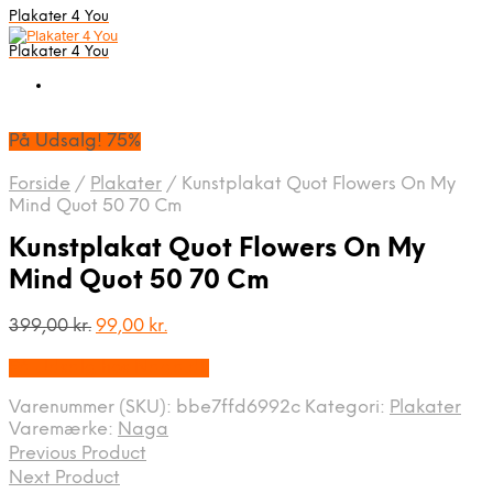
Plakater 4 You
Plakater 4 You
På Udsalg! 75%
Forside
/
Plakater
/
Kunstplakat Quot Flowers On My
Mind Quot 50 70 Cm
Kunstplakat Quot Flowers On My
Mind Quot 50 70 Cm
Den
Den
399,00
kr.
99,00
kr.
oprindelige
aktuelle
På Udsalg hos Naga.dk
pris
pris
var:
er:
Varenummer (SKU):
bbe7ffd6992c
Kategori:
Plakater
399,00 kr..
99,00 kr..
Varemærke:
Naga
Previous Product
Next Product