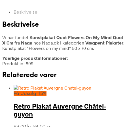
Beskrivelse
Beskrivelse
Vi har fundet
Kunstplakat Quot Flowers On My Mind Quot
X Cm
fra
Naga
hos Naga.dk i kategorien
Vægpynt Plakater
.
Kunstplakat "Flowers on my mind" 50 x 70 cm.
Yderlige produktinformationer:
Produkt id: 899
Relaterede varer
På Udsalg! 15%
Retro Plakat Auvergne Châtel-
guyon
Den
Den
99,00
kr.
84,00
kr.