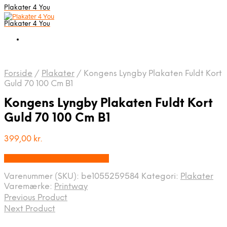
Plakater 4 You
Plakater 4 You
Forside
/
Plakater
/
Kongens Lyngby Plakaten Fuldt Kort
Guld 70 100 Cm B1
Kongens Lyngby Plakaten Fuldt Kort
Guld 70 100 Cm B1
399,00
kr.
Bedste pris hos Printway.dk
Varenummer (SKU):
be1055259584
Kategori:
Plakater
Varemærke:
Printway
Previous Product
Next Product