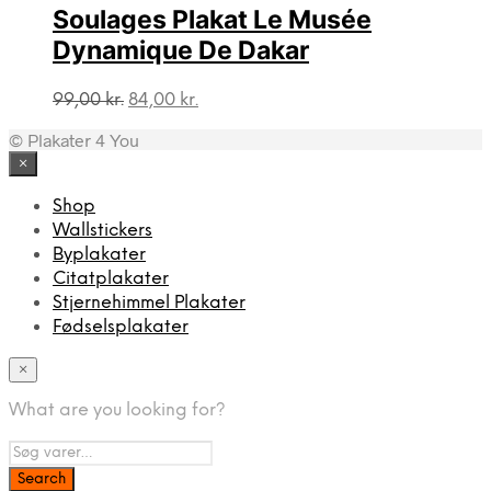
99,00 kr..
84,00 kr..
Soulages Plakat Le Musée
Dynamique De Dakar
Den
Den
99,00
kr.
84,00
kr.
oprindelige
aktuelle
© Plakater 4 You
pris
pris
var:
er:
×
99,00 kr..
84,00 kr..
Shop
Wallstickers
Byplakater
Citatplakater
Stjernehimmel Plakater
Fødselsplakater
×
What are you looking for?