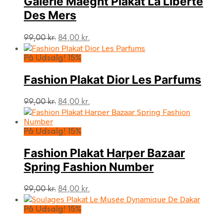
Galerie Maeght Plakat La Liberté
Des Mers
Den
Den
99,00
kr.
84,00
kr.
oprindelige
aktuelle
pris
pris
På Udsalg! 15%
var:
er:
99,00 kr..
84,00 kr..
Fashion Plakat Dior Les Parfums
Den
Den
99,00
kr.
84,00
kr.
oprindelige
aktuelle
pris
pris
var:
er:
På Udsalg! 15%
99,00 kr..
84,00 kr..
Fashion Plakat Harper Bazaar
Spring Fashion Number
Den
Den
99,00
kr.
84,00
kr.
oprindelige
aktuelle
pris
pris
På Udsalg! 15%
var:
er: