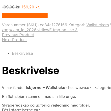
Den
Den
199,00
kr.
159,20
kr.
oprindelige
aktuelle
På Udsalg hos Wowo.dk
pris
pris
var:
er:
Varenummer (SKU):
ee34c1276156
Kategori:
Wallstickers
199,00 kr..
159,20 kr..
/tmp/xim_id_2026-JdIcwE.tmp on line 3
Previous Product
Next Product
Beskrivelse
Beskrivelse
Vi har fundet
Isbjørne – Wallsticker
hos wowo.dk i kategori
En flot isbjørn sammen med sin lille unge.
Skraberedskab og udførlig vejledning medfølger.
Fås i størrelserne ca.: