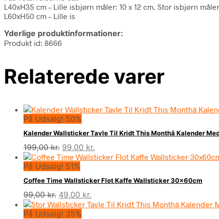
L40xH35 cm – Lille isbjørn måler: 10 x 12 cm. Stor isbjørn måler
L60xH50 cm – Lille is
Yderlige produktinformationer:
Produkt id: 8666
Relaterede varer
På Udsalg! 50%
Kalender Wallsticker Tavle Til Kridt This Monthâ Kalender 
Den
Den
199,00
kr.
99,00
kr.
oprindelige
aktuelle
På Udsalg! 51%
pris
pris
var:
er:
Coffee Time Wallsticker Flot Kaffe Wallsticker 30x60cm
199,00 kr..
99,00 kr..
Den
Den
99,00
kr.
49,00
kr.
oprindelige
aktuelle
På Udsalg! 35%
pris
pris