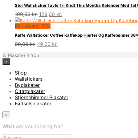
var:
er:
Stor Wallsticker Tavle Til Kridt This Monthâ Kalender Med T
99,00 kr..
49,00 kr..
Den
Den
199,00
kr.
129,00
kr.
oprindelige
aktuelle
På Udsalg! 51%
pris
pris
var:
er:
Kaffe Wallsticker Coffee Kaffekop Hjerter Og Kaffebønner 3
199,00 kr..
129,00 kr..
Den
Den
99,00
kr.
49,00
kr.
oprindelige
aktuelle
© Plakater 4 You
pris
pris
×
var:
er:
99,00 kr..
49,00 kr..
Shop
Wallstickers
Byplakater
Citatplakater
Stjernehimmel Plakater
Fødselsplakater
×
What are you looking for?