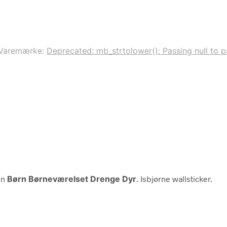
Varemærke:
Deprecated: mb_strtolower(): Passing null to pa
en
Børn Børneværelset Drenge Dyr
. Isbjørne wallsticker.