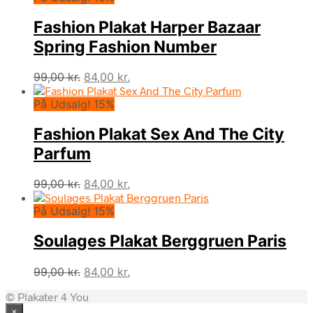
99,00 kr..
84,00 kr..
Fashion Plakat Harper Bazaar
Spring Fashion Number
Den
Den
99,00
kr.
84,00
kr.
oprindelige
aktuelle
På Udsalg! 15%
pris
pris
var:
er:
Fashion Plakat Sex And The City
99,00 kr..
84,00 kr..
Parfum
Den
Den
99,00
kr.
84,00
kr.
oprindelige
aktuelle
På Udsalg! 15%
pris
pris
var:
er:
Soulages Plakat Berggruen Paris
99,00 kr..
84,00 kr..
Den
Den
99,00
kr.
84,00
kr.
oprindelige
aktuelle
© Plakater 4 You
pris
pris
×
var:
er: