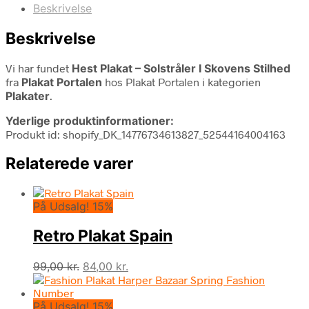
Beskrivelse
Beskrivelse
Vi har fundet
Hest Plakat – Solstråler I Skovens Stilhed
fra
Plakat Portalen
hos Plakat Portalen i kategorien
Plakater
.
Yderlige produktinformationer:
Produkt id: shopify_DK_14776734613827_52544164004163
Relaterede varer
På Udsalg! 15%
Retro Plakat Spain
Den
Den
99,00
kr.
84,00
kr.
oprindelige
aktuelle
pris
pris
På Udsalg! 15%
var:
er: