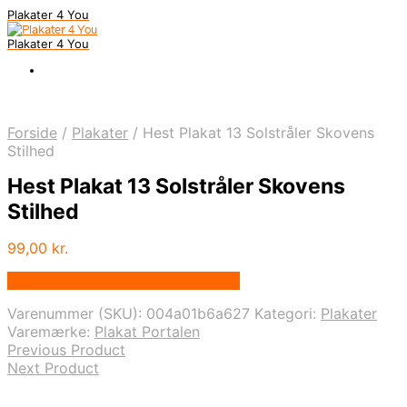
Plakater 4 You
Plakater 4 You
Forside
/
Plakater
/
Hest Plakat 13 Solstråler Skovens
Stilhed
Hest Plakat 13 Solstråler Skovens
Stilhed
99,00
kr.
Bedste pris hos Plakatportalen.dk
Varenummer (SKU):
004a01b6a627
Kategori:
Plakater
Varemærke:
Plakat Portalen
Previous Product
Next Product