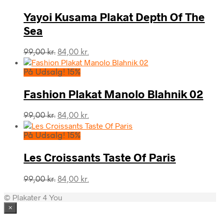
var:
er:
99,00 kr..
84,00 kr..
Yayoi Kusama Plakat Depth Of The
Sea
Den
Den
99,00
kr.
84,00
kr.
oprindelige
aktuelle
pris
pris
På Udsalg! 15%
var:
er:
99,00 kr..
84,00 kr..
Fashion Plakat Manolo Blahnik 02
Den
Den
99,00
kr.
84,00
kr.
oprindelige
aktuelle
pris
pris
På Udsalg! 15%
var:
er:
99,00 kr..
84,00 kr..
Les Croissants Taste Of Paris
Den
Den
99,00
kr.
84,00
kr.
oprindelige
aktuelle
© Plakater 4 You
pris
pris
var:
er:
×
99,00 kr..
84,00 kr..