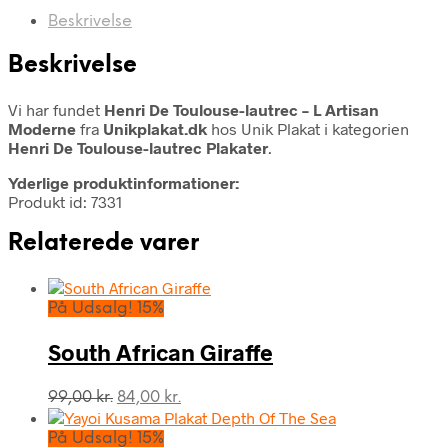
Beskrivelse
Beskrivelse
Vi har fundet
Henri De Toulouse-lautrec – L Artisan
Moderne
fra
Unikplakat.dk
hos Unik Plakat i kategorien
Henri De Toulouse-lautrec Plakater
.
Yderlige produktinformationer:
Produkt id: 7331
Relaterede varer
På Udsalg! 15%
South African Giraffe
Den
Den
99,00
kr.
84,00
kr.
oprindelige
aktuelle
pris
pris
På Udsalg! 15%