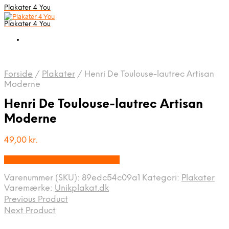
Plakater 4 You
Plakater 4 You
Forside
/
Plakater
/
Henri De Toulouse-lautrec Artisan
Moderne
Henri De Toulouse-lautrec Artisan
Moderne
49,00
kr.
Bedste pris hos Unikplakat.dk
Varenummer (SKU):
89edc54c09a1
Kategori:
Plakater
Varemærke:
Unikplakat.dk
Previous Product
Next Product