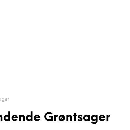
ager
andende Grøntsager