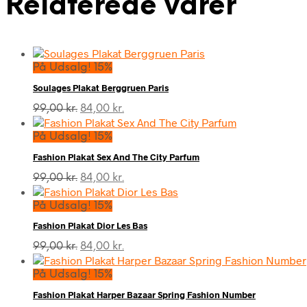
Relaterede varer
På Udsalg! 15%
Soulages Plakat Berggruen Paris
Den
Den
99,00
kr.
84,00
kr.
oprindelige
aktuelle
pris
pris
På Udsalg! 15%
var:
er:
Fashion Plakat Sex And The City Parfum
99,00 kr..
84,00 kr..
Den
Den
99,00
kr.
84,00
kr.
oprindelige
aktuelle
pris
pris
På Udsalg! 15%
var:
er:
Fashion Plakat Dior Les Bas
99,00 kr..
84,00 kr..
Den
Den
99,00
kr.
84,00
kr.
oprindelige
aktuelle
pris
pris
På Udsalg! 15%
var:
er:
Fashion Plakat Harper Bazaar Spring Fashion Number
99,00 kr..
84,00 kr..