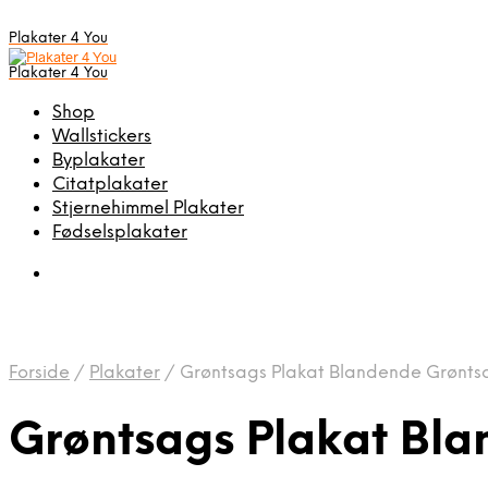
Plakater 4 You
Plakater 4 You
Shop
Wallstickers
Byplakater
Citatplakater
Stjernehimmel Plakater
Fødselsplakater
Forside
/
Plakater
/
Grøntsags Plakat Blandende Grønts
Grøntsags Plakat Bl