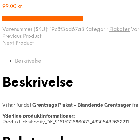
99,00
kr.
Bedste pris hos Plakatportalen.dk
Varenummer (SKU):
19c8f36d67a8
Kategori:
Plakater
Va
Previous Product
Next Product
Beskrivelse
Beskrivelse
Vi har fundet
Grøntsags Plakat – Blandende Grøntsager
fra
Yderlige produktinformationer:
Produkt id: shopify_DK_9161533686083_48305482662211