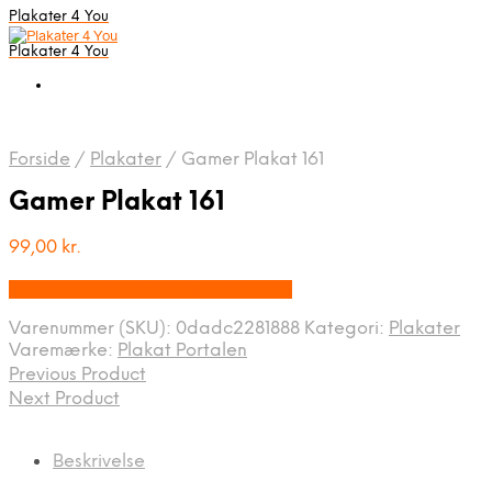
Plakater 4 You
Plakater 4 You
Forside
/
Plakater
/
Gamer Plakat 161
Gamer Plakat 161
99,00
kr.
Bedste pris hos Plakatportalen.dk
Varenummer (SKU):
0dadc2281888
Kategori:
Plakater
Varemærke:
Plakat Portalen
Previous Product
Next Product
Beskrivelse