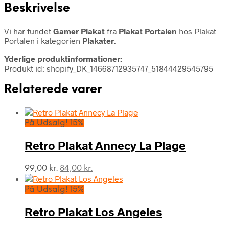
Beskrivelse
Vi har fundet
Gamer Plakat
fra
Plakat Portalen
hos Plakat
Portalen i kategorien
Plakater
.
Yderlige produktinformationer:
Produkt id: shopify_DK_14668712935747_51844429545795
Relaterede varer
På Udsalg! 15%
Retro Plakat Annecy La Plage
Den
Den
99,00
kr.
84,00
kr.
oprindelige
aktuelle
pris
pris
På Udsalg! 15%
var:
er:
99,00 kr..
84,00 kr..
Retro Plakat Los Angeles