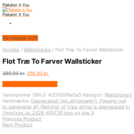
Plakater 4 You
Plakater 4 You
På Udsalg! 20%
Forside
/
Wallstickers
/
Flot Træ To Farver Wallsticker
Flot Træ To Farver Wallsticker
Den
Den
399,00
kr.
319,20
kr.
oprindelige
aktuelle
På Udsalg hos Wowo.dk
pris
pris
var:
er:
Varenummer (SKU):
433165f8e5a3
Kategori:
Wallstickers
399,00 kr..
319,20 kr..
Varemærke:
Deprecated: mb_strtolower(): Passing null
to parameter #1 ($string) of type string is deprecated in
/tmp/xim_id_2026-4OtT3P.tmp on line 3
Previous Product
Next Product