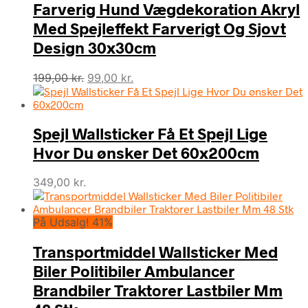
Farverig Hund Vægdekoration Akryl
Med Spejleffekt Farverigt Og Sjovt
Design 30x30cm
Den
Den
199,00
kr.
99,00
kr.
oprindelige
aktuelle
pris
pris
var:
er:
Spejl Wallsticker Få Et Spejl Lige
199,00 kr..
99,00 kr..
Hvor Du ønsker Det 60x200cm
349,00
kr.
På Udsalg! 41%
Transportmiddel Wallsticker Med
Biler Politibiler Ambulancer
Brandbiler Traktorer Lastbiler Mm