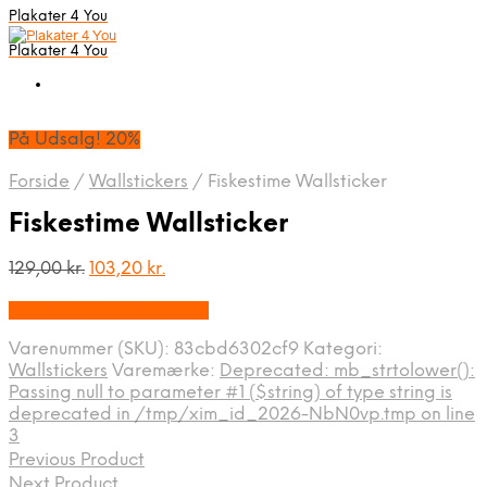
Plakater 4 You
Plakater 4 You
På Udsalg! 20%
Forside
/
Wallstickers
/
Fiskestime Wallsticker
Fiskestime Wallsticker
Den
Den
129,00
kr.
103,20
kr.
oprindelige
aktuelle
På Udsalg hos Wowo.dk
pris
pris
var:
er:
Varenummer (SKU):
83cbd6302cf9
Kategori:
129,00 kr..
103,20 kr..
Wallstickers
Varemærke:
Deprecated: mb_strtolower():
Passing null to parameter #1 ($string) of type string is
deprecated in /tmp/xim_id_2026-NbN0vp.tmp on line
3
Previous Product
Next Product