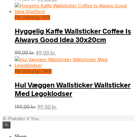
oprindelige
aktuelle
pris
pris
var:
er:
På Udsalg! 51%
149,00 kr..
99,00 kr..
Hyggelig Kaffe Wallsticker Coffee Is
Always Good Idea 30x20cm
Den
Den
99,00
kr.
49,00
kr.
oprindelige
aktuelle
pris
pris
var:
er:
På Udsalg! 34%
99,00 kr..
49,00 kr..
Hul Væggen Wallsticker Wallsticker
Med Legoklodser
Den
Den
149,00
kr.
99,00
kr.
oprindelige
aktuelle
© Plakater 4 You
pris
pris
var:
er:
×
149,00 kr..
99,00 kr..
Shop