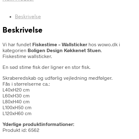
Beskrivelse
Beskrivelse
Vi har fundet
Fiskestime – Wallsticker
hos wowo.dk i
kategorien
Boligen Design Køkkenet Stuen
.
Fiskestime wallsticker.
En sød stime fisk der ligner en stor fisk.
Skraberedskab og udførlig vejledning medfølger.
Fås i størrelserne ca.:
L40xH20 cm
L60xH30 cm
L80xH40 cm
L100xH50 cm
L120xH60 cm
Yderlige produktinformationer:
Produkt id: 6562