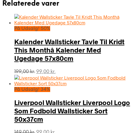
Relaterede varer
På Udsalg! 50%
Kalender Wallsticker Tavle Til Kridt
This Monthâ Kalender Med
Ugedage 57x80cm
Den
Den
199,00
kr.
99,00
kr.
oprindelige
aktuelle
pris
pris
var:
er:
På Udsalg! 34%
199,00 kr..
99,00 kr..
Liverpool Wallsticker Liverpool Logo
Som Fodbold Wallsticker Sort
50x37cm
Den
Den
149,00
kr.
99,00
kr.