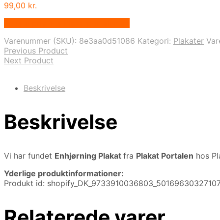
99,00
kr.
Bedste pris hos Plakatportalen.dk
Varenummer (SKU):
8e3aa0d51086
Kategori:
Plakater
Va
Previous Product
Next Product
Beskrivelse
Beskrivelse
Vi har fundet
Enhjørning Plakat
fra
Plakat Portalen
hos Pl
Yderlige produktinformationer:
Produkt id: shopify_DK_9733910036803_5016963032710
Relaterede varer