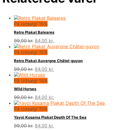
På Udsalg! 15%
Retro Plakat Baleares
Den
Den
99,00
kr.
84,00
kr.
oprindelige
aktuelle
pris
pris
På Udsalg! 15%
var:
er:
Retro Plakat Auvergne Châtel-guyon
99,00 kr..
84,00 kr..
Den
Den
99,00
kr.
84,00
kr.
oprindelige
aktuelle
pris
pris
På Udsalg! 15%
var:
er:
Wild Horses
99,00 kr..
84,00 kr..
Den
Den
99,00
kr.
84,00
kr.
oprindelige
aktuelle
pris
pris
På Udsalg! 15%
var:
er:
Yayoi Kusama Plakat Depth Of The Sea
99,00 kr..
84,00 kr..
Den
Den
99,00
kr.
84,00
kr.