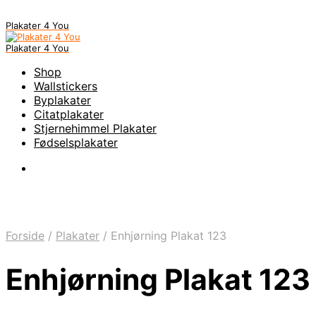
Plakater 4 You
Plakater 4 You
Shop
Wallstickers
Byplakater
Citatplakater
Stjernehimmel Plakater
Fødselsplakater
Forside
/
Plakater
/
Enhjørning Plakat 123
Enhjørning Plakat 123