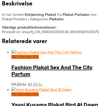
Beskrivelse
Vi har fundet
Enhjørning Plakat
fra
Plakat Portalen
hos
Plakat Portalen i kategorien
Plakater
.
Yderlige produktinformationer:
Produkt id: shopify_DK_9082053001539_48049587552579
Relaterede varer
På Udsalg! 15%
Fashion Plakat Sex And The City
Parfum
Den
Den
99,00
kr.
84,00
kr.
oprindelige
aktuelle
pris
pris
På Udsalg! 15%
var:
er:
99,00 kr..
84,00 kr..
Yayoi Kusama Plakat Bird At Dawn