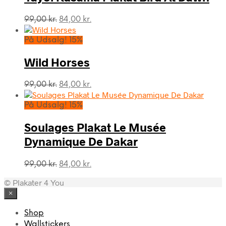
Den
Den
99,00
kr.
84,00
kr.
oprindelige
aktuelle
pris
pris
På Udsalg! 15%
var:
er:
99,00 kr..
84,00 kr..
Wild Horses
Den
Den
99,00
kr.
84,00
kr.
oprindelige
aktuelle
pris
pris
På Udsalg! 15%
var:
er:
99,00 kr..
84,00 kr..
Soulages Plakat Le Musée
Dynamique De Dakar
Den
Den
99,00
kr.
84,00
kr.
oprindelige
aktuelle
© Plakater 4 You
pris
pris
var:
er:
×
99,00 kr..
84,00 kr..
Shop
Wallstickers