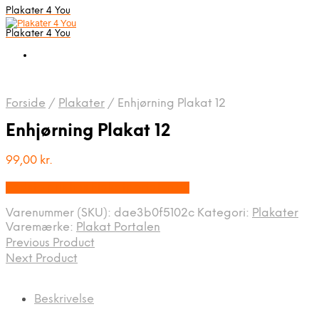
Plakater 4 You
Plakater 4 You
Forside
/
Plakater
/
Enhjørning Plakat 12
Enhjørning Plakat 12
99,00
kr.
Bedste pris hos Plakatportalen.dk
Varenummer (SKU):
dae3b0f5102c
Kategori:
Plakater
Varemærke:
Plakat Portalen
Previous Product
Next Product
Beskrivelse