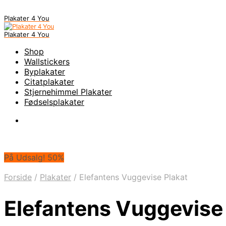
Plakater 4 You
Plakater 4 You
Shop
Wallstickers
Byplakater
Citatplakater
Stjernehimmel Plakater
Fødselsplakater
På Udsalg! 50%
Forside
/
Plakater
/
Elefantens Vuggevise Plakat
Elefantens Vuggevise