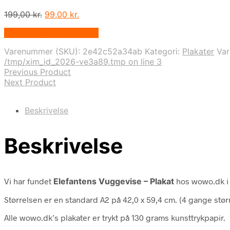
Den
Den
199,00
kr.
99,00
kr.
oprindelige
aktuelle
På Udsalg hos Wowo.dk
pris
pris
var:
er:
Varenummer (SKU):
2e42c52a34ab
Kategori:
Plakater
Va
199,00 kr..
99,00 kr..
/tmp/xim_id_2026-ve3a89.tmp on line 3
Previous Product
Next Product
Beskrivelse
Beskrivelse
Vi har fundet
Elefantens Vuggevise – Plakat
hos wowo.dk i
Størrelsen er en standard A2 på 42,0 x 59,4 cm. (4 gange stør
Alle wowo.dk’s plakater er trykt på 130 grams kunsttrykpapir.