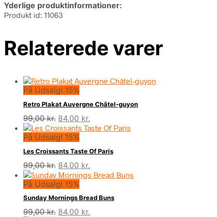
Yderlige produktinformationer:
Produkt id: 11063
Relaterede varer
På Udsalg! 15%
Retro Plakat Auvergne Châtel-guyon
Den
Den
99,00
kr.
84,00
kr.
oprindelige
aktuelle
På Udsalg! 15%
pris
pris
var:
er:
Les Croissants Taste Of Paris
99,00 kr..
84,00 kr..
Den
Den
99,00
kr.
84,00
kr.
oprindelige
aktuelle
På Udsalg! 15%
pris
pris
var:
er:
Sunday Mornings Bread Buns
99,00 kr..
84,00 kr..
Den
Den
99,00
kr.
84,00
kr.