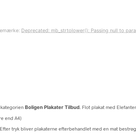
remærke:
Deprecated: mb_strtolower(): Passing null to para
 kategorien
Boligen Plakater Tilbud
. Flot plakat med Elefant
re end A4)
 Efter tryk bliver plakaterne efterbehandlet med en mat bestrø