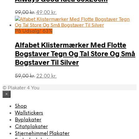
Den
Den
99,00
kr.
49,00
kr.
oprindelige
aktuelle
pris
pris
var:
er:
På Udsalg! 63%
99,00 kr..
49,00 kr..
Alfabet Klistermærker Med Flotte
Bogstaver Tegn Og Tal Store Og Små
Bogstaver Til Silver
Den
Den
59,00
kr.
22,00
kr.
oprindelige
aktuelle
© Plakater 4 You
pris
pris
var:
er:
×
59,00 kr..
22,00 kr..
Shop
Wallstickers
Byplakater
Citatplakater
Stjernehimmel Plakater