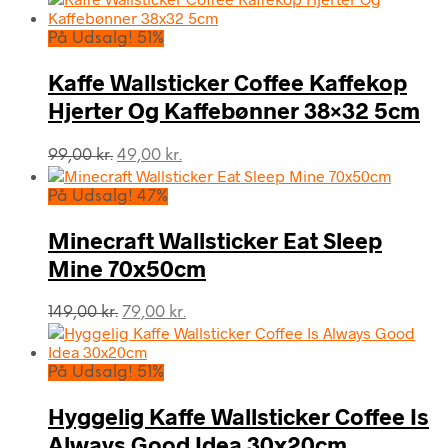
På Udsalg! 51%
Kaffe Wallsticker Coffee Kaffekop
Hjerter Og Kaffebønner 38×32 5cm
Den
Den
99,00
kr.
49,00
kr.
oprindelige
aktuelle
pris
pris
På Udsalg! 47%
var:
er:
99,00 kr..
49,00 kr..
Minecraft Wallsticker Eat Sleep
Mine 70x50cm
Den
Den
149,00
kr.
79,00
kr.
oprindelige
aktuelle
pris
pris
var:
er:
På Udsalg! 51%
149,00 kr..
79,00 kr..
Hyggelig Kaffe Wallsticker Coffee Is
Always Good Idea 30x20cm