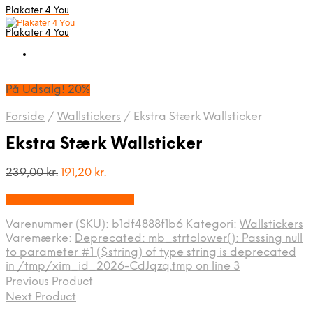
Plakater 4 You
Plakater 4 You
På Udsalg! 20%
Forside
/
Wallstickers
/
Ekstra Stærk Wallsticker
Ekstra Stærk Wallsticker
Den
Den
239,00
kr.
191,20
kr.
oprindelige
aktuelle
På Udsalg hos Wowo.dk
pris
pris
var:
er:
Varenummer (SKU):
b1df4888f1b6
Kategori:
Wallstickers
239,00 kr..
191,20 kr..
Varemærke:
Deprecated: mb_strtolower(): Passing null
to parameter #1 ($string) of type string is deprecated
in /tmp/xim_id_2026-CdJqzq.tmp on line 3
Previous Product
Next Product