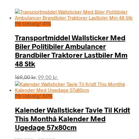
På Udsalg! 41%
Transportmiddel Wallsticker Med
Biler Politibiler Ambulancer
Brandbiler Traktorer Lastbiler Mm
48 Stk
Den
Den
169,00
kr.
99,00
kr.
oprindelige
aktuelle
pris
pris
var:
er:
På Udsalg! 50%
169,00 kr..
99,00 kr..
Kalender Wallsticker Tavle Til Kridt
This Monthâ Kalender Med
Ugedage 57x80cm