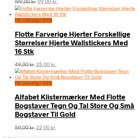
Den
Den
199,00
kr.
99,00
kr.
oprindelige
aktuelle
pris
pris
var:
er:
På Udsalg! 49%
199,00 kr..
99,00 kr..
Flotte Farverige Hjerter Forskellige
Størrelser Hjerte Wallstickers Med
16 Stk
Den
Den
49,00
kr.
25,00
kr.
oprindelige
aktuelle
pris
pris
var:
er:
På Udsalg! 63%
49,00 kr..
25,00 kr..
Alfabet Klistermærker Med Flotte
Bogstaver Tegn Og Tal Store Og Små
Bogstaver Til Gold
Den
Den
59,00
kr.
22,00
kr.
oprindelige
aktuelle