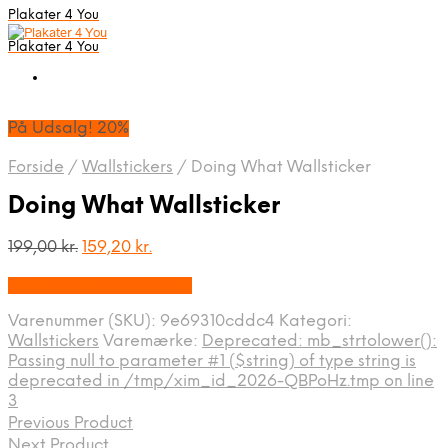
Plakater 4 You
Plakater 4 You
På Udsalg! 20%
Forside
/
Wallstickers
/
Doing What Wallsticker
Doing What Wallsticker
Den
Den
199,00
kr.
159,20
kr.
oprindelige
aktuelle
På Udsalg hos Wowo.dk
pris
pris
var:
er:
Varenummer (SKU):
9e69310cddc4
Kategori:
199,00 kr..
159,20 kr..
Wallstickers
Varemærke:
Deprecated: mb_strtolower():
Passing null to parameter #1 ($string) of type string is
deprecated in /tmp/xim_id_2026-QBPoHz.tmp on line
3
Previous Product
Next Product