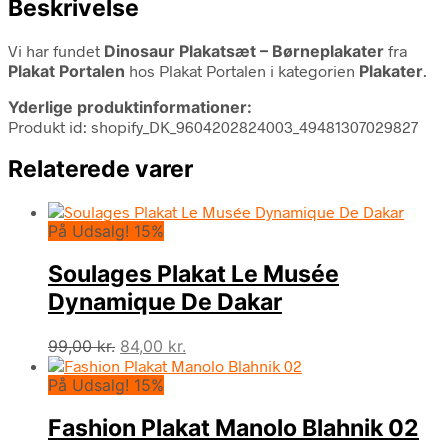
Beskrivelse
Vi har fundet
Dinosaur Plakatsæt – Børneplakater
fra
Plakat Portalen
hos Plakat Portalen i kategorien
Plakater
.
Yderlige produktinformationer:
Produkt id: shopify_DK_9604202824003_49481307029827
Relaterede varer
På Udsalg! 15%
Soulages Plakat Le Musée
Dynamique De Dakar
Den
Den
99,00
kr.
84,00
kr.
oprindelige
aktuelle
På Udsalg! 15%
pris
pris
var:
er:
Fashion Plakat Manolo Blahnik 02
99,00 kr..
84,00 kr..