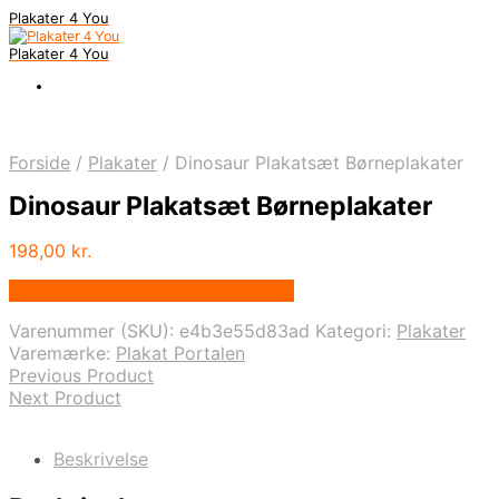
Plakater 4 You
Plakater 4 You
Forside
/
Plakater
/
Dinosaur Plakatsæt Børneplakater
Dinosaur Plakatsæt Børneplakater
198,00
kr.
Bedste pris hos Plakatportalen.dk
Varenummer (SKU):
e4b3e55d83ad
Kategori:
Plakater
Varemærke:
Plakat Portalen
Previous Product
Next Product
Beskrivelse