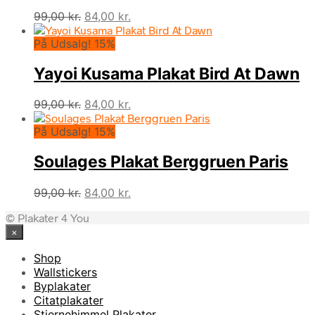
Den
Den
99,00
kr.
84,00
kr.
oprindelige
aktuelle
På Udsalg! 15%
pris
pris
var:
er:
Yayoi Kusama Plakat Bird At Dawn
99,00 kr..
84,00 kr..
Den
Den
99,00
kr.
84,00
kr.
oprindelige
aktuelle
På Udsalg! 15%
pris
pris
var:
er:
Soulages Plakat Berggruen Paris
99,00 kr..
84,00 kr..
Den
Den
99,00
kr.
84,00
kr.
oprindelige
aktuelle
© Plakater 4 You
pris
pris
×
var:
er:
99,00 kr..
84,00 kr..
Shop
Wallstickers
Byplakater
Citatplakater
Stjernehimmel Plakater